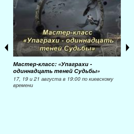
Мастер-класс: «Упаграхи -
Мас
одиннадцать теней Судьбы»
при
пер
17, 19 и 21 августа в 19:00 по киевскому
времени
Мож