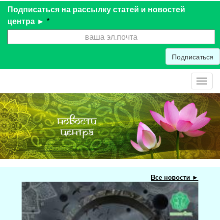
Подписаться на рассылку статей и новостей
центра ►
*
Подписаться
Toggl
navig
Все новости ►