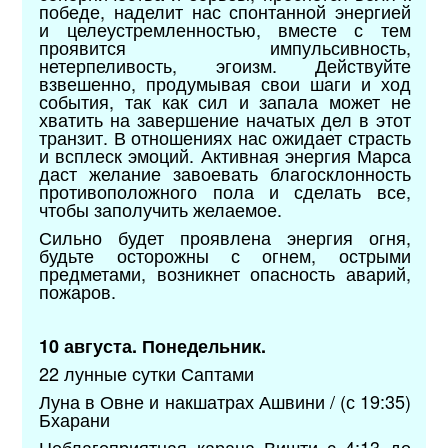
победе, наделит нас спонтанной энергией
и целеустремленностью, вместе с тем
проявится импульсивность,
нетерпеливость, эгоизм. Действуйте
взвешенно, продумывая свои шаги и ход
события, так как сил и запала может не
хватить на завершение начатых дел в этот
транзит. В отношениях нас ожидает страсть
и всплеск эмоций. Активная энергия Марса
даст желание завоевать благосклонность
противоположного пола и сделать все,
чтобы заполучить желаемое.
Сильно будет проявлена энергия огня,
будьте осторожны с огнем, острыми
предметами, возникнет опасность аварий,
пожаров.
10 августа. Понедельник.
22 лунные сутки Саптами
Луна в Овне и накшатрах Ашвини / (с 19:35)
Бхарани
Неблагоприятная карана Вишти с 4:13 до