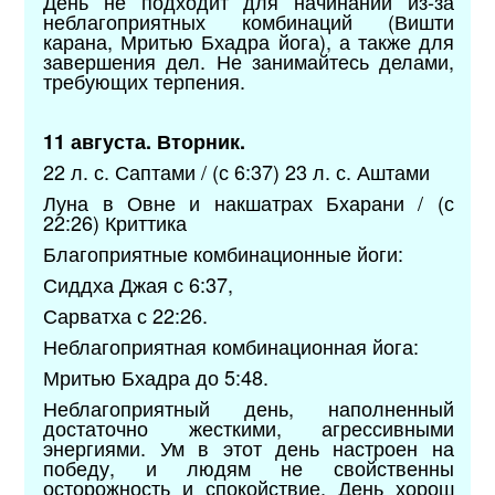
День не подходит для начинаний из-за
неблагоприятных комбинаций (Вишти
карана, Мритью Бхадра йога), а также для
завершения дел. Не занимайтесь делами,
требующих терпения.
11 августа. Вторник.
22 л. с. Саптами / (с 6:37) 23 л. с. Аштами
Луна в Овне и накшатрах Бхарани / (с
22:26) Криттика
Благоприятные комбинационные йоги:
Сиддха Джая с 6:37,
Сарватха с 22:26.
Неблагоприятная комбинационная йога:
Мритью Бхадра до 5:48.
Неблагоприятный день, наполненный
достаточно жесткими, агрессивными
энергиями. Ум в этот день настроен на
победу, и людям не свойственны
осторожность и спокойствие. День хорош