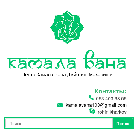
Перейти к основному содержанию
Камала Вана
Центр Камала Вана Джйотиш Махариши
Контакты:
093 403 68 56
kamalavana108@gmail.com
rohinikharkov
Поиск
Форма поиска
Поиск