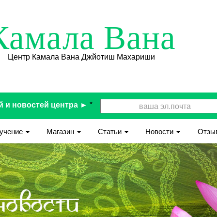
Камала Вана
Центр Камала Вана Джйотиш Махариши
й и новостей центра ►
*
учение
Магазин
Статьи
Новости
Отзы