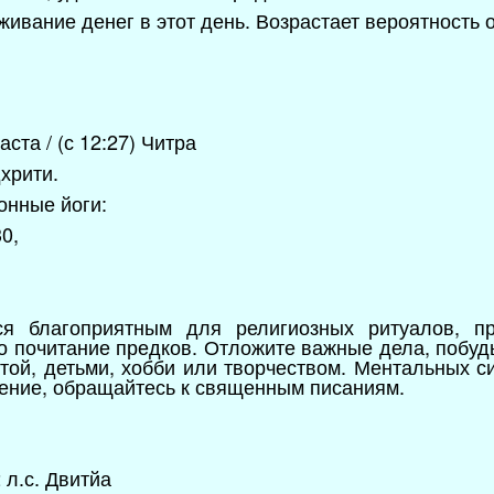
ивание денег в этот день. Возрастает вероятность 
ста / (с 12:27) Читра
хрити.
онные йоги:
0,
ся благоприятным для религиозных ритуалов, пр
о почитание предков. Отложите важные дела, побудь
ой, детьми, хобби или творчеством. Ментальных си
ение, обращайтесь к священным писаниям.
2 л.с. Двитйа