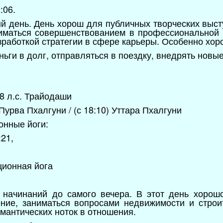
:06.
й день. День хорош для публичных творческих выст
ниматься совершенствованием в профессиональной 
азработкой стратегии в сфере карьеры. Особенно хо
ьги в долг, отправляться в поездку, внедрять новые
28 л.с. Трайодаши
Пурва Пхалгуни / (с 18:10) Уттара Пхалгуни
онные йоги:
:21,
ционная йога
 начинаний до самого вечера. В этот день хорошо
ние, заниматься вопросами недвижимости и строи
омантических ноток в отношения.