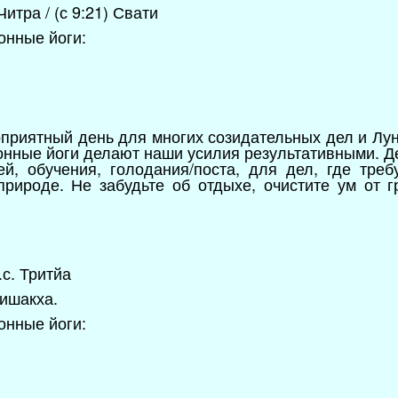
итра / (с 9:21) Свати
онные йоги:
оприятный день для многих созидательных дел и Лун
нные йоги делают наши усилия результативными. Д
й, обучения, голодания/поста, для дел, где треб
природе. Не забудьте об отдыхе, очистите ум от 
л.с. Тритйа
Вишакха.
онные йоги: