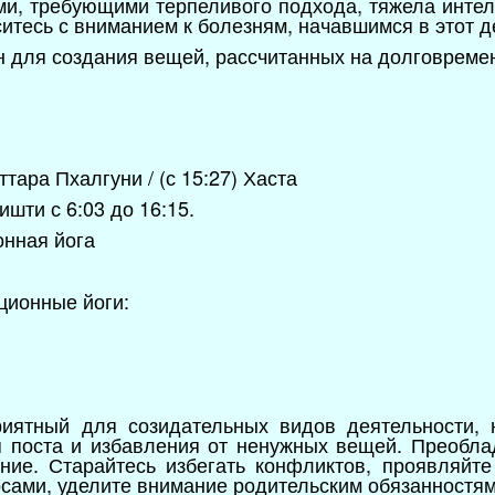
ми, требующими терпеливого подхода, тяжела интел
итесь с вниманием к болезням, начавшимся в этот д
ен для создания вещей, рассчитанных на долговреме
тара Пхалгуни / (с 15:27) Хаста
шти с 6:03 до 16:15.
онная йога
ционные йоги:
риятный для созидательных видов деятельности,
я поста и избавления от ненужных вещей. Преобла
ение. Старайтесь избегать конфликтов, проявляйт
сами, уделите внимание родительским обязанностя