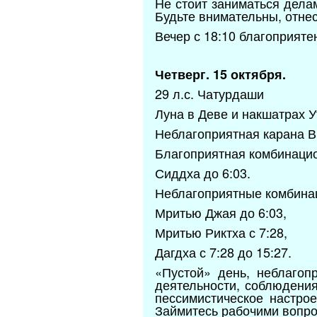
Не стоит заниматься дела
Будьте внимательны, отнес
Вечер с 18:10 благоприят
Четверг. 15 октября.
29 л.с. Чатурдаши
Луна в Деве и накшатрах Ут
Неблагоприятная карана Ви
Благоприятная комбинаци
Сиддха до 6:03.
Неблагоприятные комбина
Мритью Джая до 6:03,
Мритью Риктха с 7:28,
Дагдха с 7:28 до 15:27.
«Пустой» день, неблагоп
деятельности, соблюдени
пессимистическое настро
Займитесь рабочими вопро