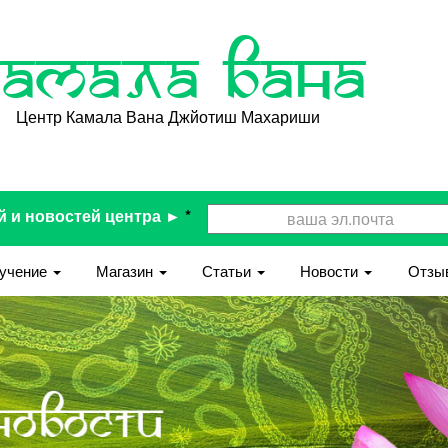
Камала Вана
Центр Камала Вана Джйотиш Махариши
й и новостей центра ►
*
учение
Магазин
Статьи
Новости
Отзы