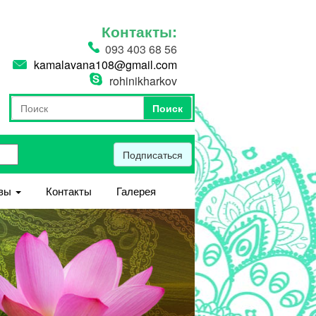
Контакты:
093 403 68 56
kamalavana108@gmail.com
rohinikharkov
Поиск
Форма поиска
Поиск
Подписаться
вы
Контакты
Галерея