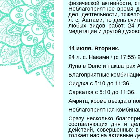
физической активности, с
Неблагоприятное время д
дел, деятельности, тяжел
л. с. Аштами, то день сч
любых видов работ. 24 
медитации и другой духов
14 июля. Вторник.
24 л. с. Навами / (с 17:55)
Луна в Овне и накшатрах А
Благоприятные комбинаци
Сиддха с 5:10 до 11:36,
Сарватха с 5:10 до 11:36,
Амрита, кроме въезда в но
Неблагоприятная комбинац
Сразу несколько благопр
составляющих дня и дел
действий, совершенных в
толкает нас на активные д