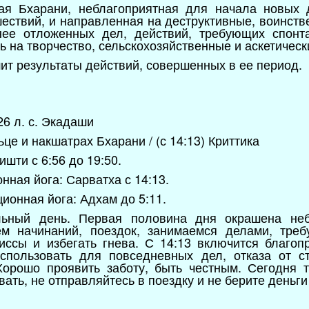
ая Бхарани, неблагоприятная для начала новых 
шествий, и направленная на деструктивные, воинств
ее отложенных дел, действий, требующих спонта
 на творчество, сельскохозяйственные и аскетическ
ит результаты действий, совершенных в ее период.
 26 л. с. Экадаши
льце и накшатрах Бхарани / (с 14:13) Криттика
шти с 6:56 до 19:50.
ная йога: Сарватха с 14:13.
ионная йога: Адхам до 5:11.
льный день. Первая половина дня окрашена небл
ем начинаний, поездок, занимаемся делами, тре
иссы и избегать гнева. С 14:13 включится благоп
спользовать для повседневных дел, отказа от с
Хорошо проявить заботу, быть честным. Сегодня т
ать, не отправляйтесь в поездку и не берите деньги