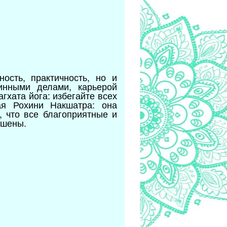
ость, практичность, но и
инными делами, карьерой
гхата йога: избегайте всех
ая Рохини Накшатра: она
, что все благоприятные и
ушены.