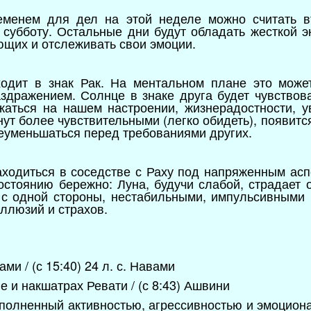
еменем для дел на этой неделе можно считать в
субботу. Остальные дни будут обладать жесткой эн
ющих и отслеживать свои эмоции.
одит в знак Рак. На ментальном плане это може
аздражением. Солнце в знаке друга будет чувствов
ажаться на нашем настроении, жизнерадостности, 
ут более чувствительными (легко обидеть), появитс
реуменьшаться перед требованиями других.
ходиться в соседстве с Раху под напряженным асп
стоянию бережно: Луна, будучи слабой, страдает 
 с одной стороны, нестабильными, импульсивными 
ллюзий и страхов.
ами / (с 15:40) 24 л. с. Навами
не и накшатрах Ревати / (с 8:43) Ашвини
полненный активностью, агрессивностью и эмоцион