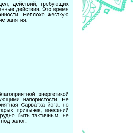
дел, действий, требующих
енные действия. Это время
нности. Неплохо жесткую
ие занятия.
агоприятной энергетикой
бующими напористости. Не
риятная Сарватха йога, но
тарых привычек, внесений
рудно быть тактичным, не
 под залог.