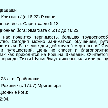
. Двадаши
Криттика / (с 16:22) Рохини
ная йога: Сарватха до 5:12.
онная йога: Ямагхата с 5:12 до 16:22.
 нас появится терпимость, большая трудоспособн
ство. Сегодня можно заниматься обучением, рут
оститься. В течение дня действует "смертельная" Яма
 и путешествий. День не спасет и благоприятн
так как приходится на Кришна Экадаши. Считается
 периоды Титхи Шунья будут лишены силы или разр
) 28 л. с. Трайодаши
 Рохини / (с 17:57) Мригашира
ционные йоги:
2:04,