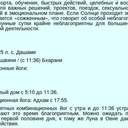
порта, обучения, быстрых действий, целебных и во
ля важных решений, проектов, поездок, сексуальн
ой в эмоциональном плане. Если Солнце проходит з
итается «сожженным», что говорит об особой неблаг
лунные сутки крайне неблагоприятны для больши
ой деятельности.
 25 л. с. Дашами
швини / (с 11:36) Бхарани
онные йоги:
вый дом с 5:10 до 11:36.
ионная йога: Адхам с 17:55.
иятных комбинационных йог с утра и до 11:36 уст
ают это время благоприятным. Можно ожидать по
 первой половине дня, к тому же Луна в Овне дае
ействия.