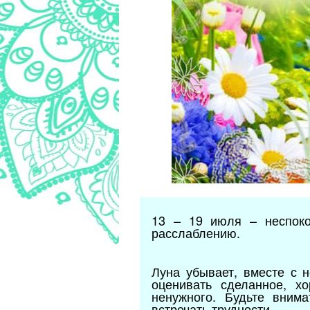
13 – 19 июля – неспоко
расслаблению.
Луна убывает, вместе с 
оценивать сделанное, х
ненужного. Будьте вним
встречать трудности.