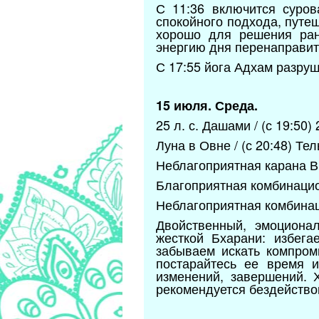
С 11:36 включится суров
спокойного подхода, путе
хорошо для решения ран
энергию дня перенаправить
С 17:55 йога Адхам разруш
15 июля. Среда.
25 л. с. Дашами / (с 19:50)
Луна в Овне / (с 20:48) Те
Неблагоприятная карана Ви
Благоприятная комбинацион
Неблагоприятная комбинац
Двойственный, эмоциона
жесткой Бхарани: избега
забываем искать компром
постарайтесь ее время и
изменений, завершений. 
рекомендуется бездействов