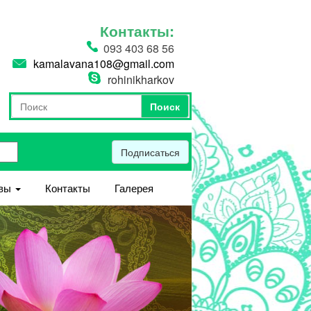
Контакты:
093 403 68 56
kamalavana108@gmail.com
rohinikharkov
Поиск
Форма поиска
Поиск
Подписаться
вы
Контакты
Галерея