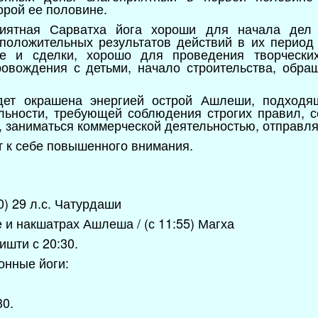
торой ее половине.
риятная Сарватха йога хороши для начала дел
положительных результатов действий в их период 
е и сделки, хорошо для проведения творчески
ровождения с детьми, начало строительства, обра
дет окрашена энергией острой Ашлеши, подходя
льности, требующей соблюдения строгих правил, с
, заниматься коммерческой деятельностью, отправля
 к себе повышенного внимания.
30) 29 л.с. Чатурдаши
ве и накшатрах Ашлеша / (с 11:55) Магха
ишти с 20:30.
онные йоги:
30.