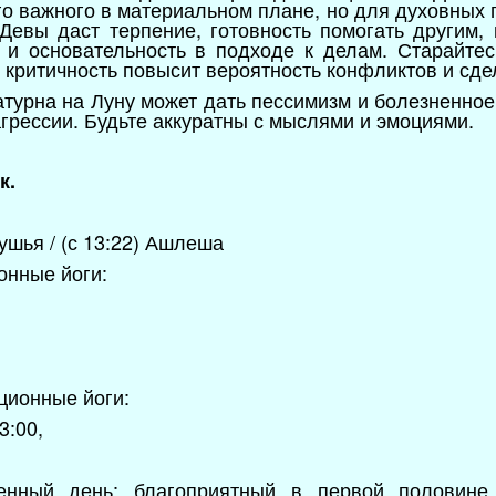
го важного в материальном плане, но для духовных 
Девы даст терпение, готовность помогать другим, 
 и основательность в подходе к делам. Старайтес
 критичность повысит вероятность конфликтов и сд
атурна на Луну может дать пессимизм и болезненное
грессии. Будьте аккуратны с мыслями и эмоциями.
к.
ушья / (с 13:22) Ашлеша
онные йоги:
ционные йоги:
3:00,
венный день: благоприятный в первой половин