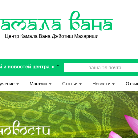
Камала Вана
Центр Камала Вана Джйотиш Махариши
й и новостей центра ►
*
учение
Магазин
Статьи
Новости
Отзы