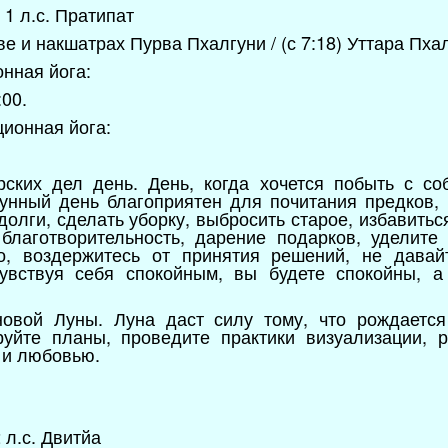
) 1 л.с. Пратипат
еве и накшатрах Пурва Пхалгуни / (с 7:18) Уттара Пха
нная йога:
:00.
ионная йога:
ских дел день. День, когда хочется побыть с соб
унный день благоприятен для почитания предков, 
долги, сделать уборку, выбросить старое, избавитьс
благотворительность, дарение подарков, уделит
го, воздержитесь от принятия решений, не дава
увствуя себя спокойным, вы будете спокойны, а
овой Луны. Луна даст силу тому, что рождается
руйте планы, проведите практики визуализации, р
 и любовью.
2 л.с. Двитйа