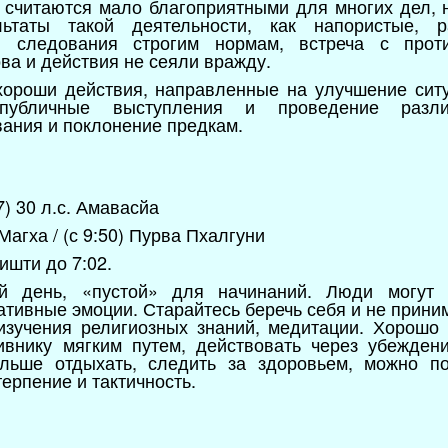
 считаются мало благоприятными для многих дел, 
ьтаты такой деятельности, как напористые, р
я следования строгим нормам, встреча с проти
ва и действия не сеяли вражду.
хороши действия, направленные на улучшение сит
 публичные выступления и проведение разли
ания и поклонение предкам.
7) 30 л.с. Амавасйа
Магха / (с 9:50) Пурва Пхалгуни
ишти до 7:02.
ий день, «пустой» для начинаний. Люди могут ч
гативные эмоции. Старайтесь беречь себя и не прин
 изучения религиозных знаний, медитации. Хорошо
тивнику мягким путем, действовать через убежден
ольше отдыхать, следить за здоровьем, можно п
терпение и тактичность.