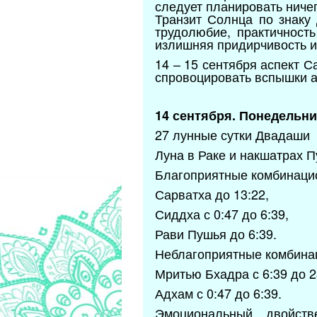
следует планировать ниче
Транзит Солнца по знаку 
трудолюбие, практичность
излишняя придирчивость и
14 – 15 сентября аспект С
спровоцировать вспышки а
14 сентября. Понедельни
27 лунные сутки Двадаши
Луна в Раке и накшатрах П
Благоприятные комбинаци
Сарватха до 13:22,
Сиддха с 0:47 до 6:39,
Рави Пушья до 6:39.
Неблагоприятные комбина
Мритью Бхадра с 6:39 до 2
Адхам с 0:47 до 6:39.
Эмоциональный, двойст