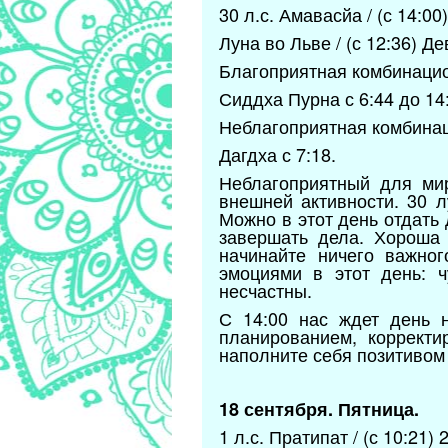
30 л.с. Амавасйа / (с 14:00
Луна во Льве / (с 12:36) Д
Благоприятная комбинацио
Сиддха Пурна с 6:44 до 14
Неблагоприятная комбинац
Дагдха с 7:18.
Неблагоприятный для мир
внешней активности. 30 л
Можно в этот день отдать 
завершать дела. Хороша 
начинайте ничего важно
эмоциями в этот день: ч
несчастны.
С 14:00 нас ждет день н
планированием, корректи
наполните себя позитивом
18 сентября. Пятница.
1 л.с. Пратипат / (с 10:21) 