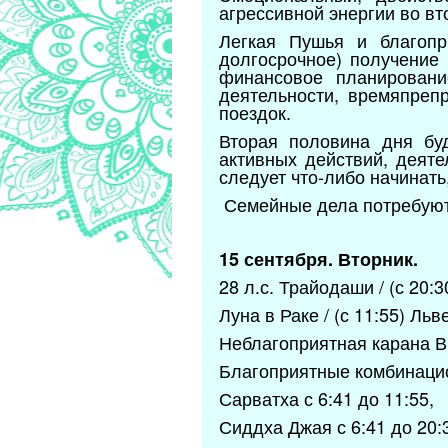
агрессивной энергии во в
Легкая Пушья и благоп
долгосрочное) получение 
финансовое планировани
деятельности, времяпреп
поездок.
Вторая половина дня бу
активных действий, деяте
следует что-либо начинать
Семейные дела потребуют
15 сентября. Вторник.
28 л.с. Трайодаши / (с 20:
Луна в Раке / (с 11:55) Ль
Неблагоприятная карана В
Благоприятные комбинаци
Сарватха с 6:41 до 11:55,
Сиддха Джая с 6:41 до 20: