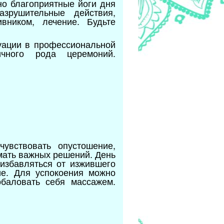
но благоприятные йоги дня
азрушительные действия,
вником, лечение. Будьте
уации в профессиональной
чного рода церемоний.
увствовать опустошение,
имать важных решений. День
 избавляться от изжившего
ие. Для успокоения можно
обаловать себя массажем.