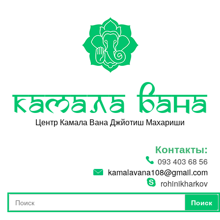
Перейти к основному содержанию
Камала Вана
Центр Камала Вана Джйотиш Махариши
Контакты:
093 403 68 56
kamalavana108@gmail.com
rohinikharkov
Поиск
Форма поиска
Поиск