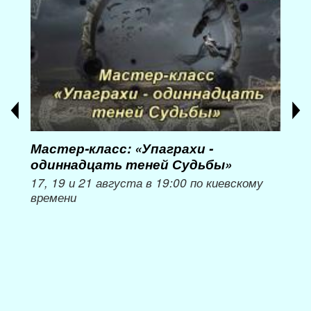
Мастер-класс: «Упаграхи -
Мас
одиннадцать теней Судьбы»
при
пер
17, 19 и 21 августа в 19:00 по киевскому
времени
Мож