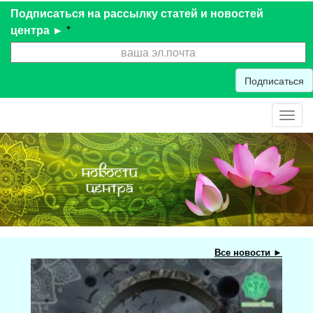
Подписаться на рассылку статей и новостей
центра ►
*
Подписаться
Toggl
navig
Все новости ►