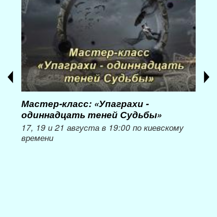
Мастер-класс: «Упаграхи -
Мас
одиннадцать теней Судьбы»
при
пер
17, 19 и 21 августа в 19:00 по киевскому
времени
Мож