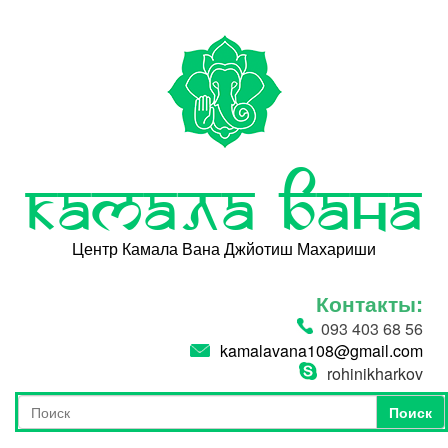
Перейти к основному содержанию
Камала Вана
Центр Камала Вана Джйотиш Махариши
Контакты:
093 403 68 56
kamalavana108@gmail.com
rohinikharkov
Поиск
Форма поиска
Поиск