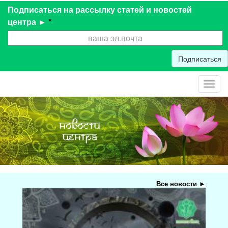
Подписаться на рассылку статей и новостей
центра ►
*
Подписаться
Toggl
navig
Все новости ►