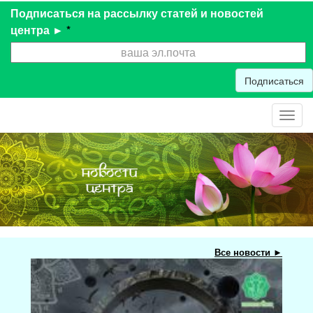
Подписаться на рассылку статей и новостей
центра ►
*
Подписаться
Toggl
navig
Все новости ►