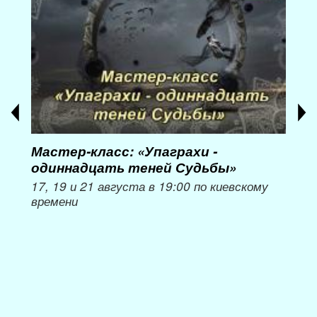
Мастер-класс: «Упаграхи -
Мас
одиннадцать теней Судьбы»
при
пер
17, 19 и 21 августа в 19:00 по киевскому
времени
Мож