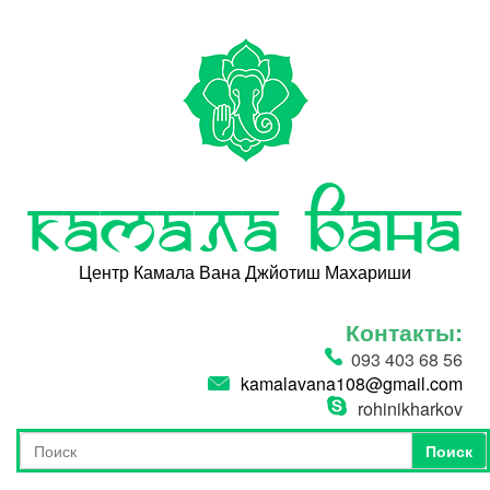
Перейти к основному содержанию
Камала Вана
Центр Камала Вана Джйотиш Махариши
Контакты:
093 403 68 56
kamalavana108@gmail.com
rohinikharkov
Поиск
Форма поиска
Поиск