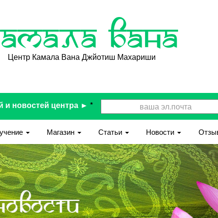
Камала Вана
Центр Камала Вана Джйотиш Махариши
й и новостей центра ►
*
учение
Магазин
Статьи
Новости
Отзы