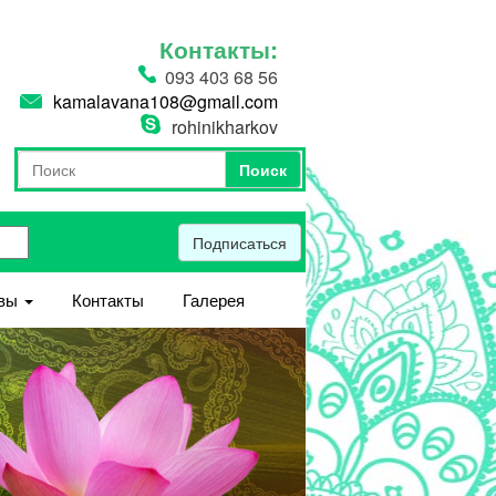
Контакты:
093 403 68 56
kamalavana108@gmail.com
rohinikharkov
Поиск
Форма поиска
Поиск
Подписаться
вы
Контакты
Галерея