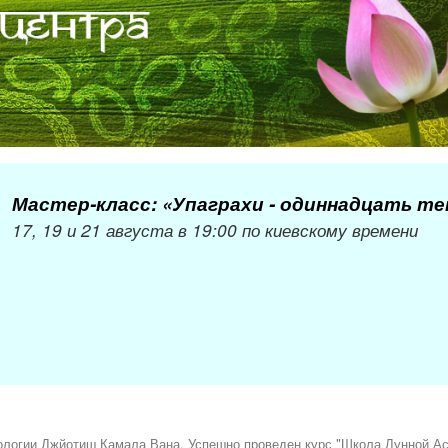
Мастер-класс: «Упаграхи - одиннадцать т
17, 19 и 21 августа в 19:00 по киевскому времени
логии Джйотиш Камала Вана. Успешно проведен курс "Школа Лунной Ас