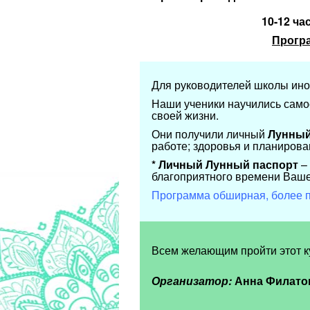
10-12 ча
Прогр
Для руководителей школы ино
Наши ученики научились само
своей жизни.
Они получили личный
Лунный
работе; здоровья и планирован
* Личный Лунный паспорт
– 
благоприятного времени Ваше
Программа обширная, более п
Всем желающим пройти этот ку
Организатор:
Анна Филато