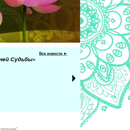
Все новости ►
еней Судьбы»
трологии"