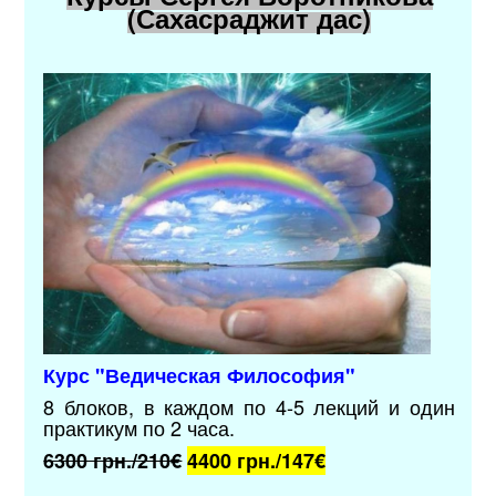
(Сахасраджит дас)
Курс "
Ведическая Философия
"
8 блоков, в каждом по 4-5 лекций и один
практикум по 2 часа.
6300 грн./210€
4400 грн./
147€