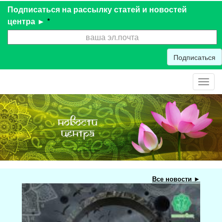
Подписаться на рассылку статей и новостей
центра ►
*
Подписаться
Toggl
navig
Все новости ►