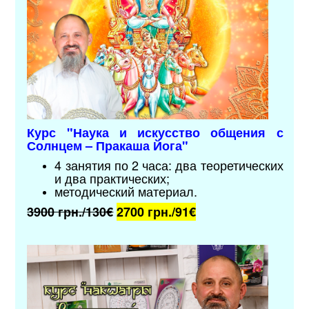
Курс "
Наука и искусство общения с
Солнцем – Пракаша Йога
"
4 занятия по 2 часа: два теоретических
и два практических;
методический материал
.
3900 грн./130€
2700 грн./9
1€