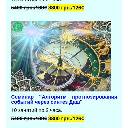
5400 грн./180€
3800 грн./126
€
Семинар "Алгоритм прогнозирования
событий через синтез Даш"
10 занятий по 2 часа.
5400 грн./180€
3800 грн./126
€