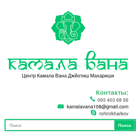
Перейти к основному содержанию
Камала Вана
Центр Камала Вана Джйотиш Махариши
Контакты:
093 403 68 56
kamalavana108@gmail.com
rohinikharkov
Поиск
Форма поиска
Поиск