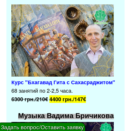
Курс "
Бхагавад Гита с Сахасраджитом
"
68 занятий по 2-2,5 часа.
6300 грн./210€
4400 грн./
147€
Музыка Вадима Бричикова
Задать вопрос/Оставить заявку