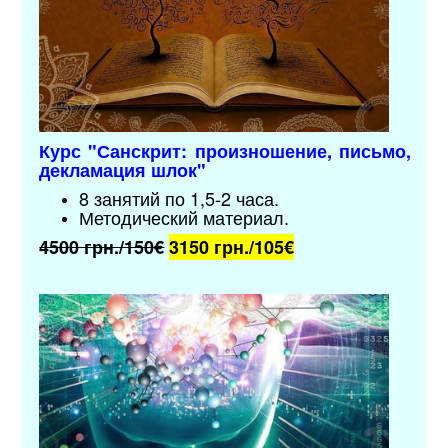
Курс "
Санскрит: произношение, письмо,
декламация шлок
"
8 занятий по 1,5-2 часа.
Методический материал.
4500 грн./150€
3150 грн./105
€