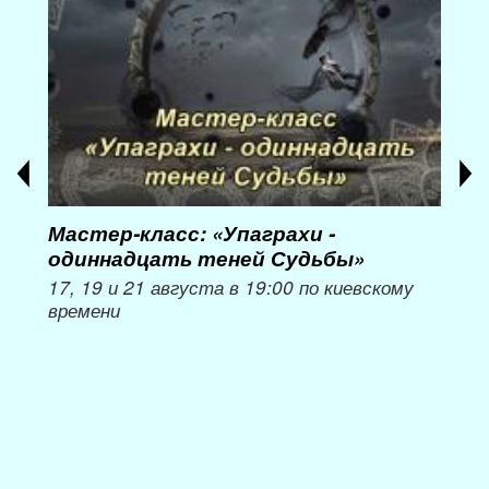
Мастер-класс: «Упаграхи -
Мас
одиннадцать теней Судьбы»
при
пер
17, 19 и 21 августа в 19:00 по киевскому
времени
Мож