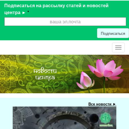
Подписаться на рассылку статей и новостей
центра ►
*
Подписаться
Toggl
navig
Все новости ►