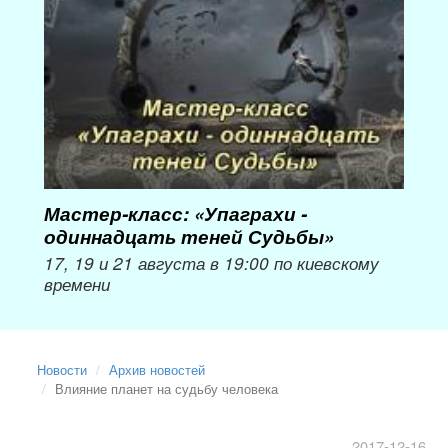
Мастер-класс: «Упаграхи -
Мас
одиннадцать теней Судьбы»
при
пер
17, 19 и 21 августа в 19:00 по киевскому
времени
Мож
Новости
Архив новостей
Влияние планет на судьбу человека
2017-12-16