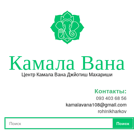
Перейти к основному содержанию
Камала Вана
Центр Камала Вана Джйотиш Махариши
Контакты:
093 403 68 56
kamalavana108@gmail.com
rohinikharkov
Поиск
Форма поиска
Поиск