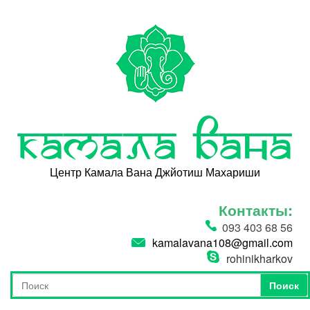
Перейти к основному содержанию
Камала Вана
Центр Камала Вана Джйотиш Махариши
Контакты:
093 403 68 56
kamalavana108@gmail.com
rohinikharkov
Поиск
Форма поиска
Поиск