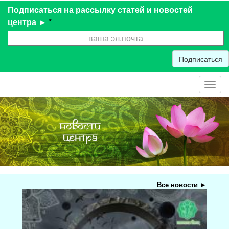
Подписаться на рассылку статей и новостей
центра ►
*
Подписаться
Toggl
navig
Все новости ►