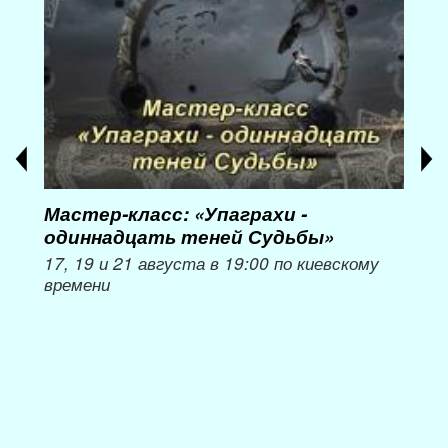
Мастер-класс: «Упаграхи -
Мас
одиннадцать теней Судьбы»
при
пер
17, 19 и 21 августа в 19:00 по киевскому
времени
Мож