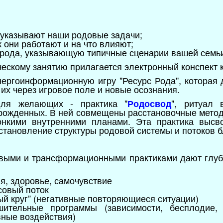
 указывают наши родовые задачи;
к они работают и на что влияют;
 рода, указывающую типичные сценарии вашей семь
ческому занятию прилагается электронный конспект к
ергоинформационную игру "Ресурс Рода", которая 
их через игровое поле и новые осознания.
для желающих - практика "
", ритуал
Родосвод
рожденных. В ней совмещены расстановочные метод
онкими внутренними планами. Эта практика высв
сстановление структуры родовой системы и потоков 
овыми и трансформационными практиками дают глубо
, здоровье, самочувствие
совый поток
ый круг” (негативные повторяющиеся ситуации)
шительные программы (зависимости, бесплодие, 
вные воздействия)