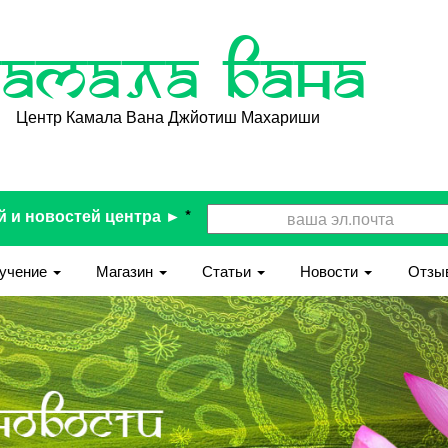
Камала Вана
Центр Камала Вана Джйотиш Махариши
й и новостей центра ►
*
учение
Магазин
Статьи
Новости
Отзы