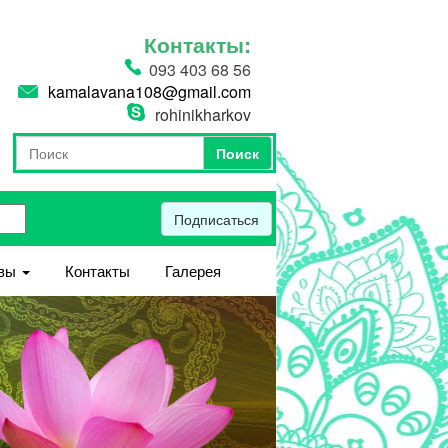
Контакты:
093 403 68 56
kamalavana108@gmail.com
rohinikharkov
Поиск
Форма поиска
Поиск
Подписаться
вы
Контакты
Галерея