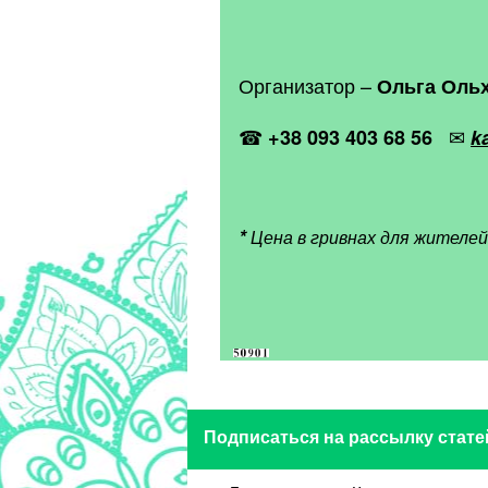
Организатор –
Ольга Оль
☎
✉
+38 093 403 68 56
k
*
Цена в гривнах для жителей
Подписаться на рассылку стате