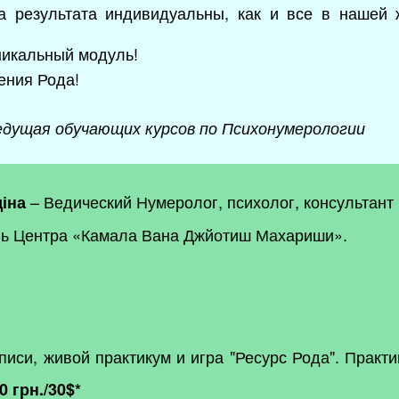
а результата индивидуальны, как и все в нашей 
никальный модуль!
ения Рода!
едущая обучающих курсов по Психонумерологии
– Ведический Нумеролог, психолог, консультант
іна
ль Центра «Камала Вана Джйотиш Махариши».
писи, живой практикум и игра "Ресурс Рода". Практи
0 грн./30$*