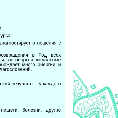
и.
урса.
диагностирует отношения с
 возвращения в Род всех
ы, ззаговоры и ритуальные
обождает много энергии и
благословений.
кий результат – у каждого
нищета, болезни, другие