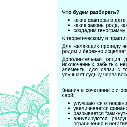
Что будем разбирать?
какие факторы в дате
какие законы рода, ка
создадим генограмму
К теоретическому и практи
Для желающих проведу эн
родом и бережно исцеляет 
Дополнительная опция 
исключенных, забытых, не
элементы для связи с т
улучшает судьбу через во
Знания в сочетании с игр
свой:
улучшаются отношения
увеличивается финан
разрывается “замкнут
аннулируются разру
ограничения и негати