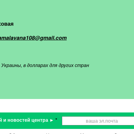
ховая
amalavana108@gmail.com
 Украины, в долларах для других стран
й и новостей центра ►
*