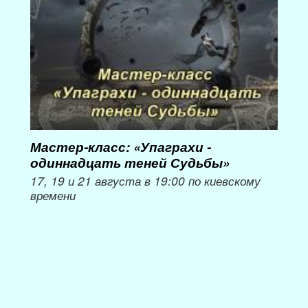
Мастер-класс: «Упаграхи -
Мас
одиннадцать теней Судьбы»
при
пер
17, 19 и 21 августа в 19:00 по киевскому
времени
Мож