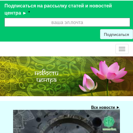
Подписаться на рассылку статей и новостей
центра ►
*
Подписаться
Toggl
navig
Все новости ►