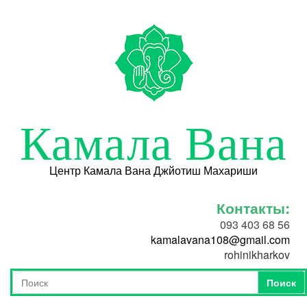
Перейти к основному содержанию
Камала Вана
Центр Камала Вана Джйотиш Махариши
Контакты:
093 403 68 56
kamalavana108@gmail.com
rohinikharkov
Поиск
Форма поиска
Поиск