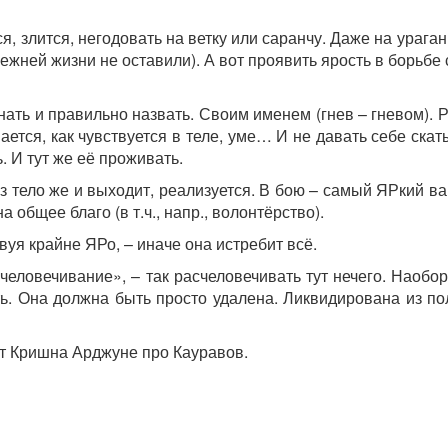
я, злится, негодовать на ветку или саранчу. Даже на урага
режней жизни не оставили). А вот проявить ярость в борьбе
ать и правильно назвать. Своим именем (гнев – гневом). 
ается, как чувствуется в теле, уме… И не давать себе скат
. И тут же её проживать.
з тело же и выходит, реализуется. В бою – самый ЯРкий вар
общее благо (в т.ч., напр., волонтёрство).
вуя крайне ЯРо, – иначе она истребит всё.
асчеловечивание», – так расчеловечивать тут нечего. Наобо
ь. Она должна быть просто удалена. Ликвидирована из по
ит Кришна Арджуне про Кауравов.