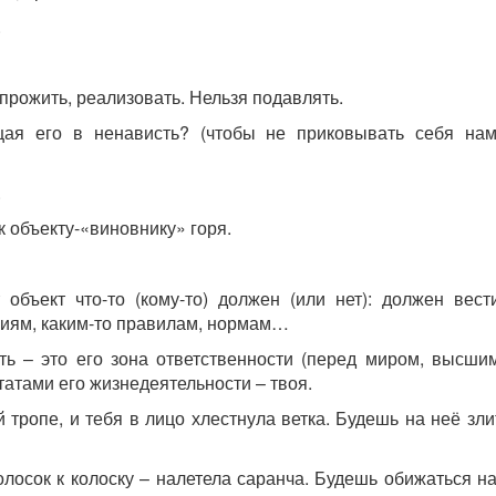
.
 прожить, реализовать. Нельзя подавлять.
щая его в ненависть? (чтобы не приковывать себя нам
.
к объекту-«виновнику» горя.
 объект что-то (кому-то) должен (или нет): должен вес
ниям, каким-то правилам, нормам…
ть – это его зона ответственности (перед миром, высши
татами его жизнедеятельности – твоя.
 тропе, и тебя в лицо хлестнула ветка. Будешь на неё зли
колосок к колоску – налетела саранча. Будешь обижаться 