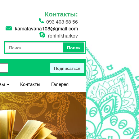
Контакты:
093 403 68 56
kamalavana108@gmail.com
rohinikharkov
Поиск
Форма поиска
Поиск
Подписаться
вы
Контакты
Галерея