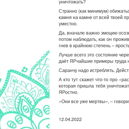
уничтожать?
Странно (как минимум) обижатьс
камня на камне от всей твоей п
уместно.
Да, вначале важно эмоцию осозн
потом наблюдать, как он прожив
гнев в крайнюю степень – ярость
Лучше всего это состояние чере
даёт ЯРчайшие примеры труда на 
Саранчу надо истреблять. Дейст
А кто тут скажет что-то про «р
которая пришла тебя уничтожат
ЯРостно.
«Они все уже мертвы», – говор
12.04.2022