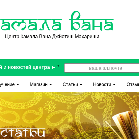
Камала Вана
Центр Камала Вана Джйотиш Махариши
й и новостей центра ►
*
учение
Магазин
Статьи
Новости
Отзы