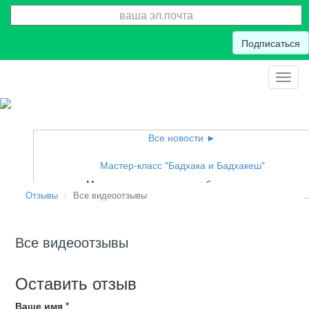
Подписаться
Toggl
navig
Все новости ►
или
Мастер-класс "Бадхака и Бадхакеш"
Мастер-класс можно приобрести в записи
Отзывы
Все видеоотзывы
Все видеоотзывы
Оставить отзыв
Ваше имя
*