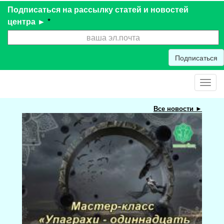
Подписаться на рассылку статей и новостей
центра ►
*
Подписаться
Toggl
navig
Все новости ►