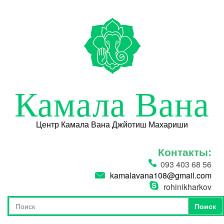
Перейти к основному содержанию
Камала Вана
Центр Камала Вана Джйотиш Махариши
Контакты:
093 403 68 56
kamalavana108@gmail.com
rohinikharkov
Поиск
Форма поиска
Поиск