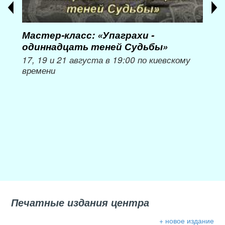
Мастер-класс: «Упаграхи -
Мас
одиннадцать теней Судьбы»
при
пер
17, 19 и 21 августа в 19:00 по киевскому
времени
Мож
Печатные издания центра
+ новое издание