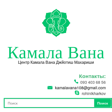
Перейти к основному содержанию
Камала Вана
Центр Камала Вана Джйотиш Махариши
Контакты:
093 403 68 56
kamalavana108@gmail.com
rohinikharkov
Поиск
Форма поиска
Поиск