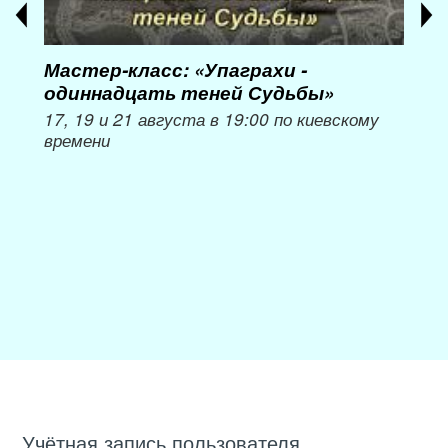
Мастер-класс: «Упаграхи -
Мас
одиннадцать теней Судьбы»
при
пер
17, 19 и 21 августа в 19:00 по киевскому
времени
Мож
Учётная запись пользователя