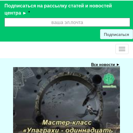
Подписаться на рассылку статей и новостей
центра ►
*
Подписаться
Toggl
navig
Все новости ►