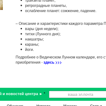
транзиты планет,
ретроградные планеты,
ослабление планет: сожжение, падение.
–
Описание и характеристики каждого параметра П
вары (дня недели);
титхи (Лунного дня);
накшатры;
караны;
йоги.
Подробнее о Ведическом Лунном календаре, его с
приобретения -
здесь >>>
й и новостей центра ►
*
Обучение
Новости
Магазин
Статьи