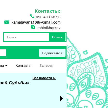
Контакты:
093 403 68 56
kamalavana108@gmail.com
rohinikharkov
Поиск
Форма поиска
Поиск
Подписаться
вы
Контакты
Галерея
Все новости ►
еней Судьбы»