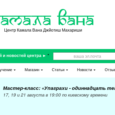
Камала Вана
Центр Камала Вана Джйотиш Махариши
й и новостей центра ►
*
учение
Магазин
Статьи
Новости
Отзы
Мастер-класс: «Упаграхи - одиннадцать т
17, 19 и 21 августа в 19:00 по киевскому времени