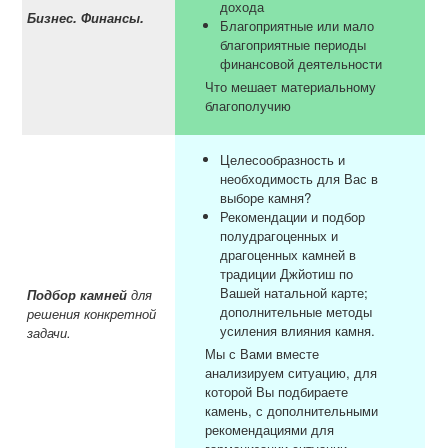
дохода
Бизнес. Финансы.
Благоприятные или мало
благоприятные периоды
финансовой деятельности
Что мешает материальному
благополучию
Целесообразность и
необходимость для Вас в
выборе камня?
Рекомендации и подбор
полудрагоценных и
драгоценных камней в
традиции Джйотиш по
Вашей натальной карте;
Подбор камней
для
дополнительные методы
решения конкретной
усиления влияния камня.
задачи.
Мы с Вами вместе
анализируем ситуацию, для
которой Вы подбираете
камень, с дополнительными
рекомендациями для