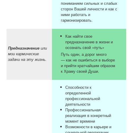
пониманием сильных и слабых
сторон Вашей личности и как с
ними работать и
гармонизировать.
Как найти свое
предназначение в жизни и
осознать свой «путь»
Предназначение
или
мои кармические
Путь один, а дорог много
задачи на эту жизнь.
— как не ошибиться в выборе
и прийти кратчайшим образом
к Храму своей Души.
Способности к
определенной
профессиональной
деятельности
Профессиональная
реализация в конкретный
момент времени
Возможности в карьере и
социальной реализации