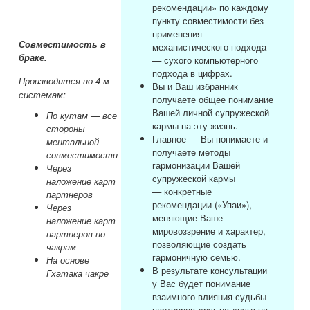
рекомендации» по каждому
пункту совместимости без
применения
Совместимость в
механистического подхода
браке.
— сухого компьютерного
подхода в цифрах.
Производится по 4-
м
Вы и Ваш избранник
системам:
получаете общее понимание
Вашей личной супружеской
По кутам — все
кармы на эту жизнь.
стороны
Главное — Вы понимаете и
ментальной
получаете методы
совместимости
гармонизации Вашей
Через
супружеской кармы
наложение карт
— конкретные
партнеров
рекомендации («Упаи»),
Через
меняющие Ваше
наложение карт
мировоззрение и характер,
партнеров по
позволяющие создать
чакрам
гармоничную семью.
На основе
В результате консультации
Гхатака чакре
у Вас будет понимание
взаимного влияния судьбы
партнеров друг на друга на