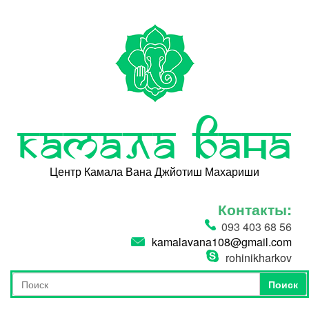
Перейти к основному содержанию
Камала Вана
Центр Камала Вана Джйотиш Махариши
Контакты:
093 403 68 56
kamalavana108@gmail.com
rohinikharkov
Поиск
Форма поиска
Поиск