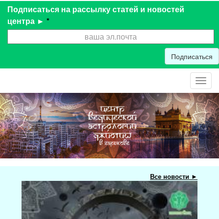
Подписаться на рассылку статей и новостей
центра ►
*
Подписаться
Toggl
navig
Все новости ►