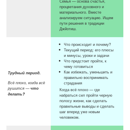
Семья — основа счастья,
процветания духовного и
материального. Вместе
анализируем ситуацию. Ищем
пути решения в традиции
Джйотиш.
Что происходит и почему?
Текущий период: его плюсы
и минусы, уроки и задачи
Что предстоит пройти, к
чему готовиться
Как избежать, уменьшить и
Трудный период.
правильно воспринимать
Всё плохо, когда всё
страдания
рушится —
что
Когда всё плохо — где
делать?
набраться сил пройти черную
полосу жизни, как сделать
правильные выводы и сделать
шаг вперед уже новым
человеком.