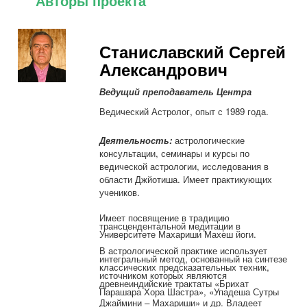
Авторы проекта
Станиславский Сергей
Александрович
Ведущий преподаватель Центра
Ведический Астролог, опыт с 1989 года
.
Деятельность:
астрологические
консультации, семинары и курсы по
ведической астрологии, исследования в
области Джйотиша. Имеет практикующих
учеников.
Имеет посвящение в традицию
трансцендентальной медитации в
Университете Махариши Махеш йоги.
В астрологической практике использует
интегральный метод, основанный на синтезе
классических предсказательных техник,
источником которых являются
древнеиндийские трактаты «Брихат
Парашара Хора Шастра», «Упадеша Сутры
Джаймини
–
Махариши» и др. Владеет