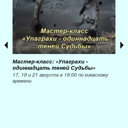
Мастер-класс: «Упаграхи -
Мас
одиннадцать теней Судьбы»
при
пер
17, 19 и 21 августа в 19:00 по киевскому
времени
Мож