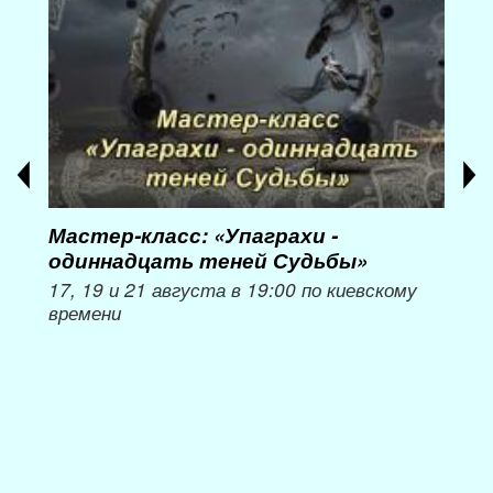
Мастер-класс: «Упаграхи -
Мас
одиннадцать теней Судьбы»
при
пер
17, 19 и 21 августа в 19:00 по киевскому
времени
Мож