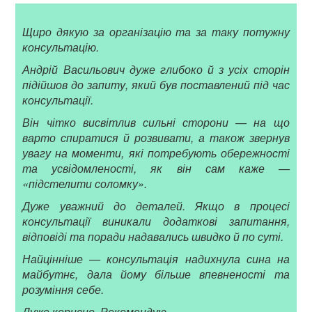
Щиро дякую за організацію та за таку потужну
консультацію.
Андрій Васильович дуже глибоко й з усіх сторін
підійшов до запиту, який був поставлений під час
консультації.
Він чітко висвітлив сильні сторони — на що
варто спиратися й розвивати, а також звернув
увагу на моменти, які потребують обережності
та усвідомленості, як він сам каже —
«підстелити соломку».
Дуже уважний до деталей. Якщо в процесі
консультації виникали додаткові запитання,
відповіді та поради надавались швидко й по суті.
Найцінніше — консультація надихнула сина на
майбутнє, дала йому більше впевненості та
розуміння себе.
Дуже корисно. Рекомендую.