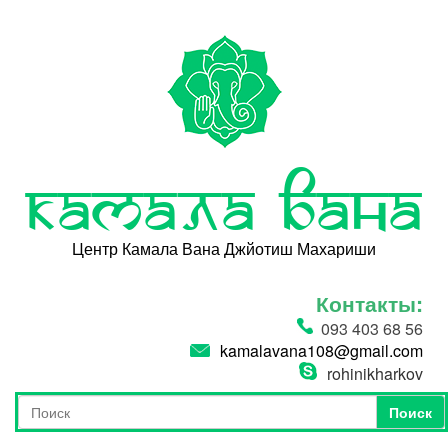
Перейти к основному содержанию
Камала Вана
Центр Камала Вана Джйотиш Махариши
Контакты:
093 403 68 56
kamalavana108@gmail.com
rohinikharkov
Поиск
Форма поиска
Поиск