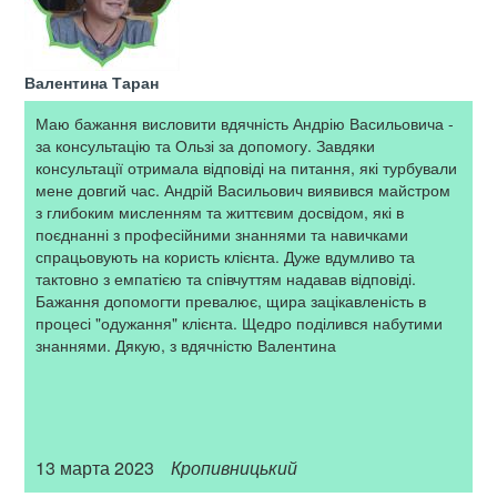
Валентина Таран
Маю бажання висловити вдячність Андрію Васильовича -
за консультацію та Ользі за допомогу. Завдяки
консультації отримала відповіді на питання, які турбували
мене довгий час. Андрій Васильович виявився майстром
з глибоким мисленням та життєвим досвідом, які в
поєднанні з професійними знаннями та навичками
спрацьовують на користь клієнта. Дуже вдумливо та
тактовно з емпатією та співчуттям надавав відповіді.
Бажання допомогти превалює, щира зацікавленість в
процесі "одужання" клієнта. Щедро поділився набутими
знаннями. Дякую, з вдячністю Валентина
13 марта 2023
Кропивницький