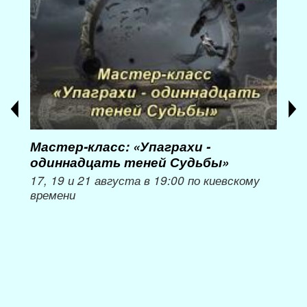
Мастер-класс: «Упаграхи -
Мас
одиннадцать теней Судьбы»
при
пер
17, 19 и 21 августа в 19:00 по киевскому
времени
Мож