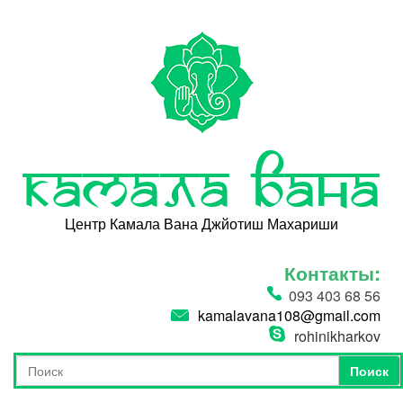
Перейти к основному содержанию
Камала Вана
Центр Камала Вана Джйотиш Махариши
Контакты:
093 403 68 56
kamalavana108@gmail.com
rohinikharkov
Поиск
Форма поиска
Поиск