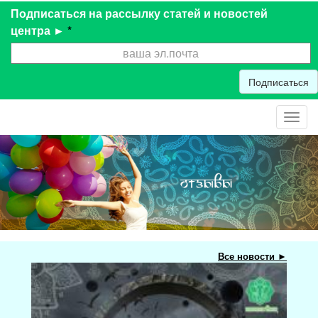
Подписаться на рассылку статей и новостей
центра ►
*
Подписаться
Toggl
navig
Все новости ►