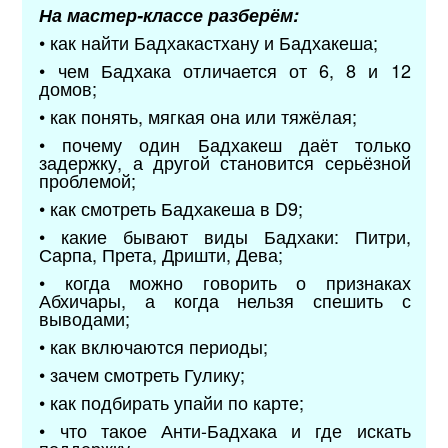
На мастер-классе разберём:
• как найти Бадхакастхану и Бадхакеша;
• чем Бадхака отличается от 6, 8 и 12
домов;
• как понять, мягкая она или тяжёлая;
• почему один Бадхакеш даёт только
задержку, а другой становится серьёзной
проблемой;
• как смотреть Бадхакеша в D9;
• какие бывают виды Бадхаки: Питри,
Сарпа, Прета, Дришти, Дева;
• когда можно говорить о признаках
Абхичары, а когда нельзя спешить с
выводами;
• как включаются периоды;
• зачем смотреть Гулику;
• как подбирать упайи по карте;
• что такое Анти-Бадхака и где искать
поддержку.