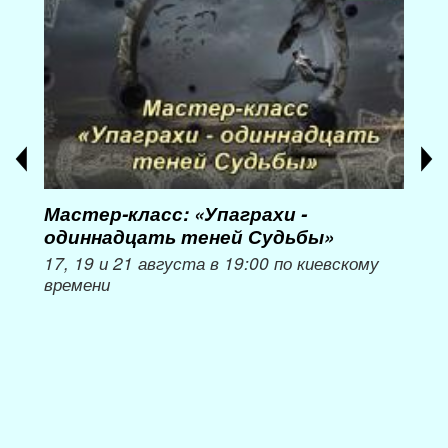
Мастер-класс: «Упаграхи -
Мас
одиннадцать теней Судьбы»
при
пер
17, 19 и 21 августа в 19:00 по киевскому
времени
Мож