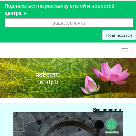
Подписаться на рассылку статей и новостей
центра ►
*
Подписаться
Toggl
navig
Все новости ►