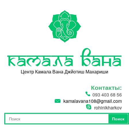
Перейти к основному содержанию
Камала Вана
Центр Камала Вана Джйотиш Махариши
Контакты:
093 403 68 56
kamalavana108@gmail.com
rohinikharkov
Поиск
Форма поиска
Поиск