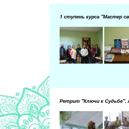
1 ступень курса "Мастер св
Ретрит "Ключи к Судьбе".