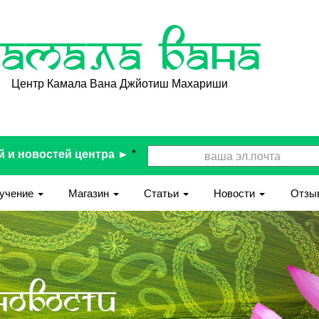
Камала Вана
Центр Камала Вана Джйотиш Махариши
й и новостей центра ►
*
учение
Магазин
Статьи
Новости
Отзы