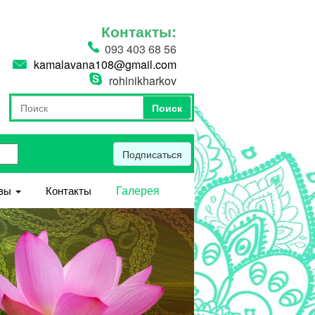
Контакты:
093 403 68 56
kamalavana108@gmail.com
rohinikharkov
Поиск
Форма поиска
Поиск
Подписаться
Галерея
вы
Контакты