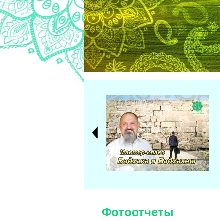
Все новости ►
а Балы или лучший
Фотоотчеты