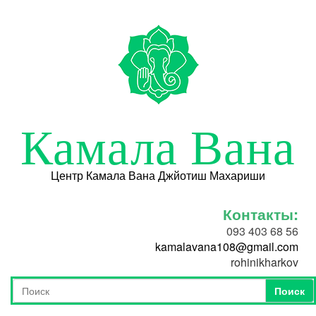
Перейти к основному содержанию
Камала Вана
Центр Камала Вана Джйотиш Махариши
Контакты:
093 403 68 56
kamalavana108@gmail.com
rohinikharkov
Поиск
Форма поиска
Поиск