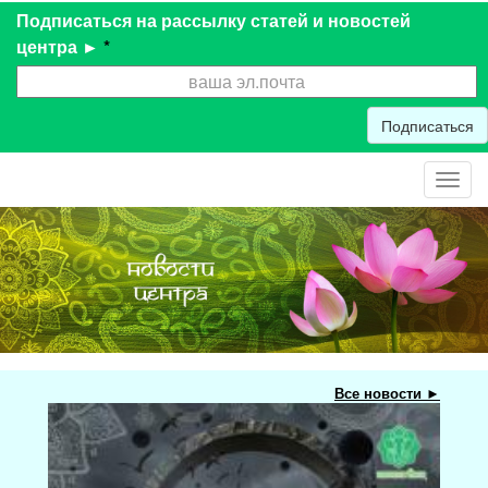
Подписаться на рассылку статей и новостей
центра ►
*
Подписаться
Toggl
navig
Все новости ►