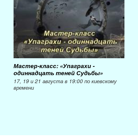
Мастер-класс: «Упаграхи -
Мас
одиннадцать теней Судьбы»
при
пер
17, 19 и 21 августа в 19:00 по киевскому
времени
Мож