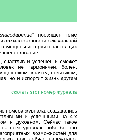
Благодарение"
посвящен теме
также иллюзорности сексуальной
 размещены истории о настоящих
ершенствование.
в, счастлив и успешен и сможет
овек не гармоничен, болен,
вященником, врачом, политиком,
ив, но и испортит жизнь другим
скачать этот номер журнала
ие номера журнала, создавались
астливыми и успешными на 4-х
ьном и духовном. Сейчас такое
 на всех уровнях, либо быстро
лагоприятных возможностей для
олько книг сейчас напечатано,