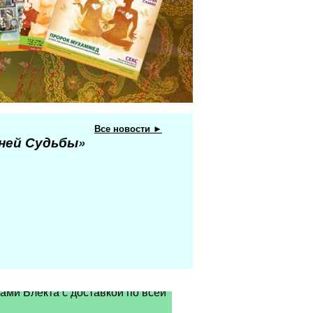
Все новости ►
еней Судьбы»
ами Блекта с доставкой по всей