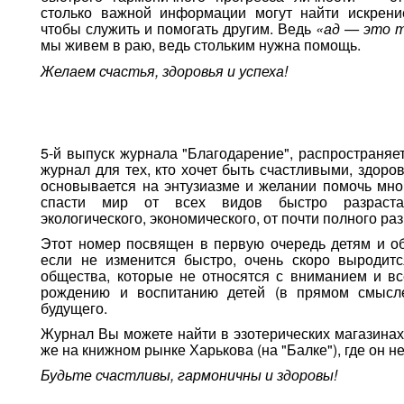
столько важной информации могут найти искрени
чтобы служить и помогать другим. Ведь
«ад — это т
мы живем в раю, ведь стольким нужна помощь.
Желаем счастья, здоровья и успеха!
5-й выпуск журнала "Благодарение", распространяет
журнал для тех, кто хочет быть счастливыми, здор
основывается на энтузиазме и желании помочь мно
спасти мир от всех видов быстро разрастаю
экологического, экономического, от почти полного ра
Этот номер посвящен в первую очередь детям и о
если не изменится быстро, очень скоро выродитс
общества, которые не относятся с вниманием и вс
рождению и воспитанию детей (в прямом смысле
будущего.
Журнал Вы можете найти в эзотерических магазинах 
же на книжном рынке Харькова (на "Балке"), где он н
Будьте счастливы, гармоничны и здоровы!