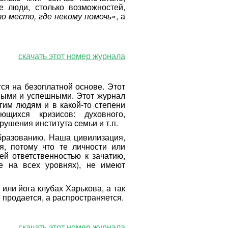
е люди, столько возможностей,
о место, где некому помочь»
, а
скачать этот номер журнала
ся на безоплатной основе. Этот
овыми и успешными. Этот журнал
гим людям и в какой-то степени
щихся кризисов: духовного,
зрушения института семьи и т.п.
бразованию. Наша цивилизация,
я, потому что те личности или
ей ответственностью к зачатию,
 на всех уровнях), не имеют
или йога клубах Харькова, а так
е продается, а распространяется.
скачать этот номер журнала