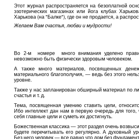
Этот журнал распространяется на безоплатной осн
эзотерических магазинах или йога клубах Харько
Харькова (на "Балке"), где он не продается, а распро
Желаем Вам счастья, любви и мудрости!
Во 2-м номере много внимания уделено правил
невозможно быть физически здоровым человеком.
А также много материалов, посвященных дене
материального благополучия, — ведь без этого нель
уровне.
Также у нас запланирован обширный материал по ли
счастья и т. д.
Тема, посвященная умению ставить цели, относитс
Ибо интеллект дан нам в первую очередь для того,
себя главные цели и суметь их достигнуть.
Божественная классика — этот раздел очень возвыси
будете перечитывать его регулярно. А духовный у
Без него человек — все равно что дом без фундамент