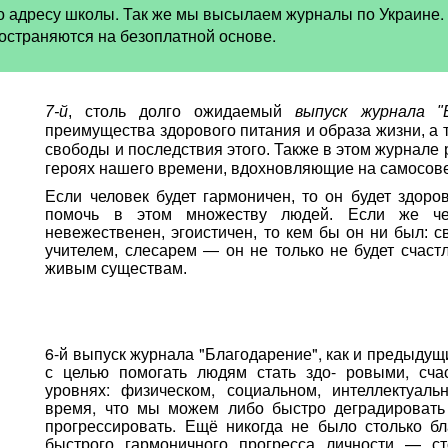
 адресу школы. Так же мы высылаем журналы по Украине.
страняются на безоплатной основе.
7-й
, столь долго ожидаемый
выпуск журнала "
преимущества здорового питания и образа жизни, а 
свободы и последствия этого. Также в этом журнале
героях нашего времени, вдохновляющие на самосов
Если человек будет гармоничен, то он будет здоро
помочь в этом множеству людей. Если же чел
невежественен, эгоистичен, то кем бы он ни был: с
учителем, слесарем — он не только не будет счастл
живым существам.
6-й выпуск журнала "Благодарение", как и предыдущ
с целью
помогать людям стать здо- ровыми, сч
уровнях: физическом, социальном, интеллектуал
время, что мы можем либо быстро деградировать
прогрессировать. Ещё никогда не было столько б
быстрого гармоничного прогресса личности — ст