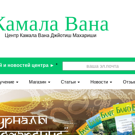
Камала Вана
Центр Камала Вана Джйотиш Махариши
й и новостей центра ►
*
учение
Магазин
Статьи
Новости
Отзы