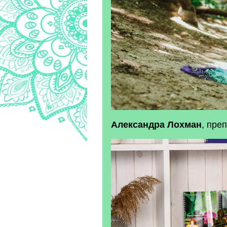
, пре
Александра
Лохман