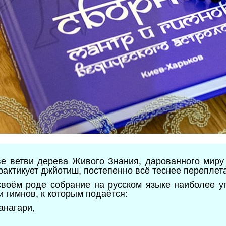
ве ветви дерева Живого Знания, дарованного миру
рактикует джйотиш, постепенно всё теснее переплет
своём роде собрание на русском языке наиболее у
и гимнов, к которым подаётся:
ванагари,