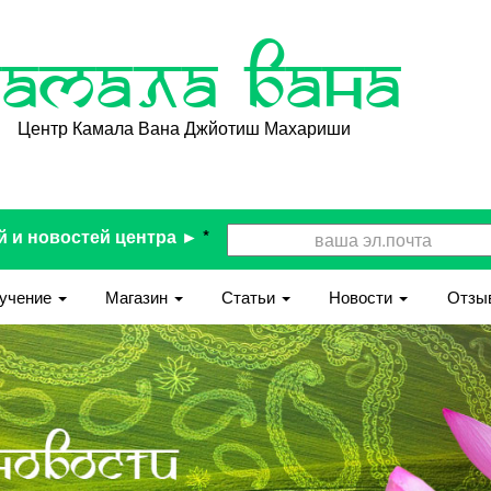
Камала Вана
Центр Камала Вана Джйотиш Махариши
й и новостей центра ►
*
учение
Магазин
Статьи
Новости
Отзы