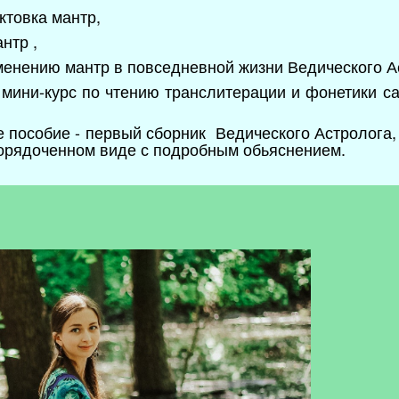
ктовка мантр,
нтр ,
именению мантр в повседневной жизни Ведического А
 мини-курс по чтению транслитерации и фонетики са
ое пособие - первый сборник Ведического Астролога
порядоченном виде с подробным обьяснением.