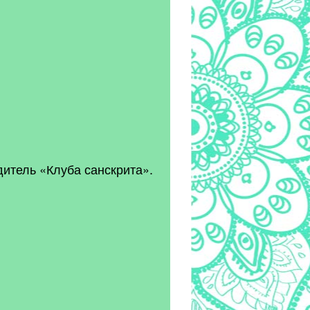
дитель «Клуба санскрита».