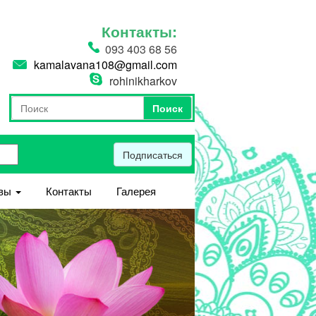
Контакты:
093 403 68 56
kamalavana108@gmail.com
rohinikharkov
Поиск
Форма поиска
Поиск
Подписаться
вы
Контакты
Галерея