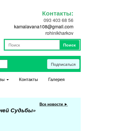
Контакты:
093 403 68 56
kamalavana108@gmail.com
rohinikharkov
Поиск
Форма поиска
Поиск
Подписаться
вы
Контакты
Галерея
Все новости ►
еней Судьбы»
Мастер-класс «В
лучший день жизни»
Можно приобрести в запи