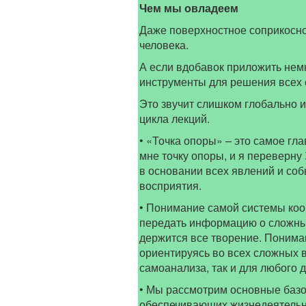
Чем мы овладеем
Даже поверхностное соприкосно
человека.
А если вдобавок приложить немн
инструменты для решения всех
Это звучит слишком глобально и
цикла лекций.
• «Точка опоры» – это самое гл
мне точку опоры, и я переверну
в основании всех явлений и соб
восприятия.
• Понимание самой системы коор
передать информацию о сложных
держится все творение. Пониман
ориентируясь во всех сложных 
самоанализа, так и для любого 
• Мы рассмотрим основные базо
обеспечивающих жизнедеятельно