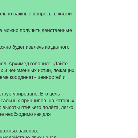
ально важные вопросы в жизни
да можно получить действенные
ожно будет извлечь из данного
ысл. Архимед говорил: «Дайте
ых и неизменных истин, лежащих
теме координат» ценностей и
труктурировано. Его цель –
рсальных принципов, на которых
 высоты птичьего полёта, легко
не необходимо как для
важных законов,
имодействие двух начал: