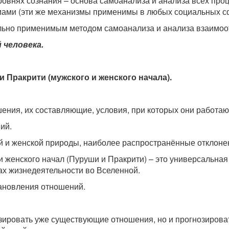
уровнях сознания – основа самоанализа и анализа всех про
мами (эти же механизмы применимы в любых социальных с
льно применимым методом самоанализа и анализа взаимоо
 человека.
 Пракрити (мужского и женского начала).
шения, их составляющие, условия, при которых они работают
ий.
й и женской природы, наиболее распространённые отклонен
и женского начал (Пуруши и Пракрити) – это универсальна
х жизнедеятельности во Вселенной.
тановления отношений.
изировать уже существующие отношения, но и прогнозирова