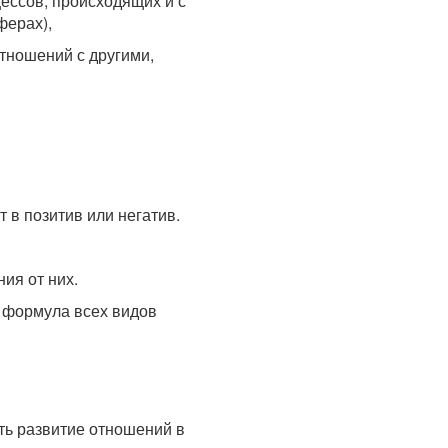
цессов, происходящих и с
ферах),
тношений с другими,
 в позитив или негатив.
ия от них.
я формула всех видов
ть развитие отношений в