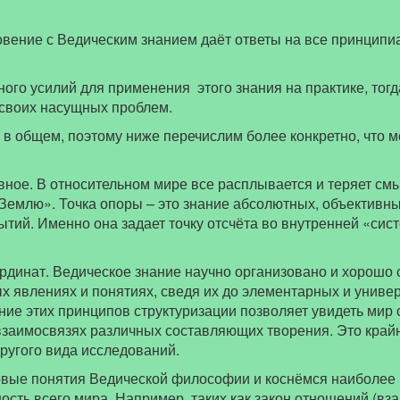
вение с Ведическим знанием даёт ответы на все принципи
ого усилий для применения этого знания на практике, тог
 своих насущных проблем.
 в общем, поэтому ниже перечислим более конкретно, что м
авное. В относительном мире все расплывается и теряет см
 Землю». Точка опоры – это знание абсолютных, объективн
ытий. Именно она задает точку отсчёта во внутренней «сис
динат. Ведическое знание научно организовано и хорошо с
 явлениях и понятиях, сведя их до элементарных и униве
ие этих принципов структуризации позволяет увидеть мир с
взаимосвязях различных составляющих творения. Это край
другого вида исследований.
вые понятия Ведической философии и коснёмся наиболее 
сть всего мира. Например, таких как закон отношений (вза