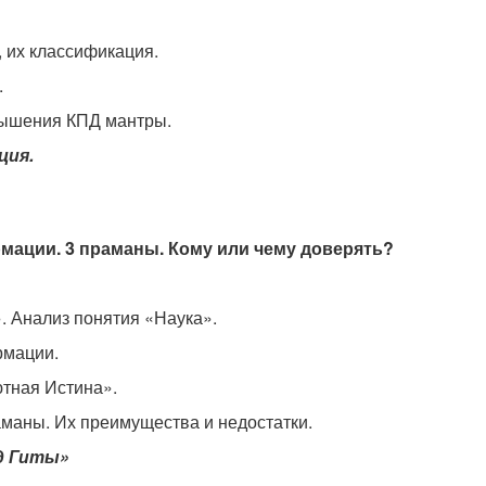
, их классификация.
.
вышения КПД мантры.
ция.
мации. 3 праманы. Кому или чему доверять?
». Анализ понятия «Наука».
рмации.
тная Истина».
раманы. Их преимущества и недостатки.
д Гиты»