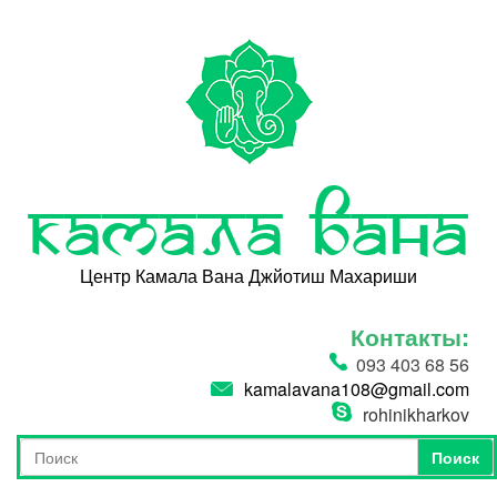
Перейти к основному содержанию
Камала Вана
Центр Камала Вана Джйотиш Махариши
Контакты:
093 403 68 56
kamalavana108@gmail.com
rohinikharkov
Поиск
Форма поиска
Поиск