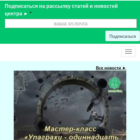
Подписаться на рассылку статей и новостей
центра ►
*
Подписаться
Toggl
navig
Все новости ►