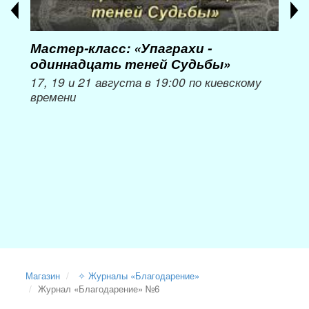
Мастер-класс: «Упаграхи -
Мас
одиннадцать теней Судьбы»
при
пер
17, 19 и 21 августа в 19:00 по киевскому
времени
Мож
Магазин
✧ Журналы «Благодарение»
Журнал «Благодарение» №6