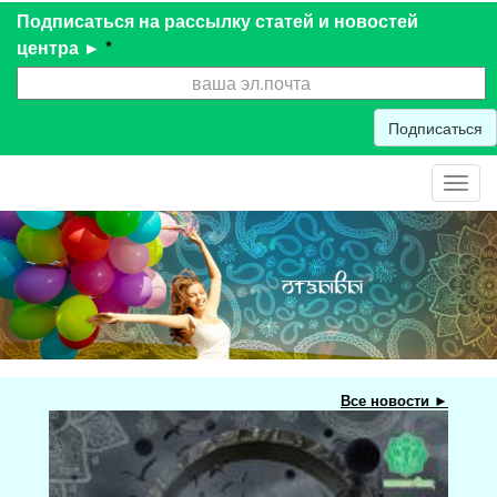
Подписаться на рассылку статей и новостей
центра ►
*
Подписаться
Toggl
navig
Все новости ►