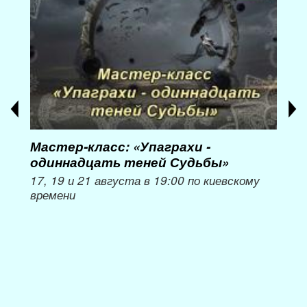
Мастер-класс: «Упаграхи -
Мас
одиннадцать теней Судьбы»
при
пер
17, 19 и 21 августа в 19:00 по киевскому
времени
Мож