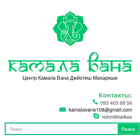
Перейти к основному содержанию
Камала Вана
Центр Камала Вана Джйотиш Махариши
Контакты:
093 403 68 56
kamalavana108@gmail.com
rohinikharkov
Поиск
Форма поиска
Поиск