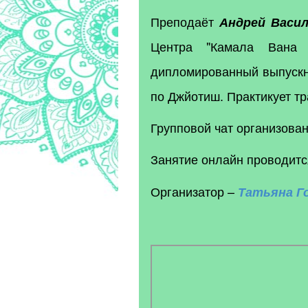
Преподаёт
Андрей Васи
Центра "Камала Вана 
дипломированный выпускн
по Джйотиш. Практикует т
Групповой чат организова
Занятие онлайн проводит
Организатор –
Татьяна
Г