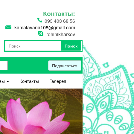
Контакты:
093 403 68 56
kamalavana108@gmail.com
rohinikharkov
Поиск
Форма поиска
Поиск
Подписаться
вы
Контакты
Галерея