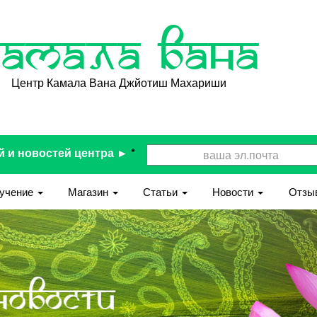
Камала Вана
Центр Камала Вана Джйотиш Махариши
й и новостей центра ►
*
учение
Магазин
Статьи
Новости
Отзы