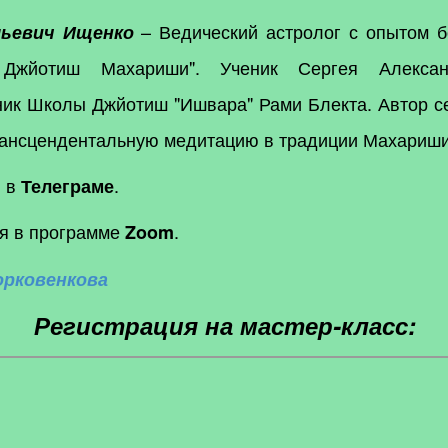
– Ведический астролог с опытом б
льевич Ищенко
Джйотиш Махариши". Ученик Сергея Александ
ик Школы Джйотиш "Ишвара" Рами Блекта. Автор се
рансцендентальную медитацию в традиции Махариши
н в
.
Телеграме
ся в программе
.
Zoom
орковенкова
Регистрация на мастер-класс: