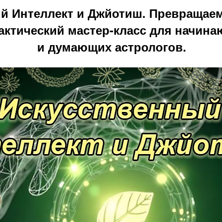
й Интеллект и Джйотиш. Превращае
ктический мастер-класс для начина
и думающих астрологов.