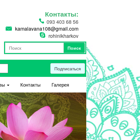
Контакты:
093 403 68 56
kamalavana108@gmail.com
rohinikharkov
Поиск
Форма поиска
Поиск
Подписаться
вы
Контакты
Галерея