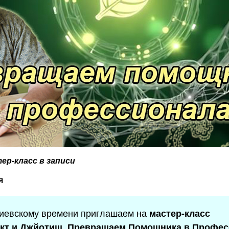
ер-класс в записи
я
иевскому времени приглашаем на
мастер-класс
кт и Джйотиш. Превращаем Помощника в Профес