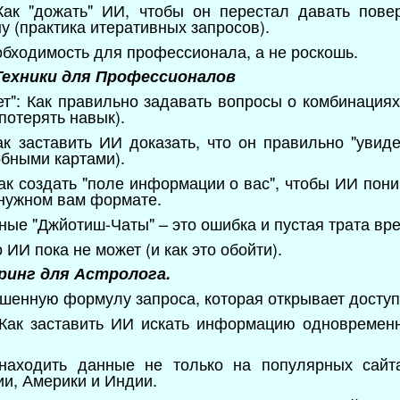
: Как "дожать" ИИ, чтобы он перестал давать пов
 (практика итеративных запросов).
обходимость для профессионала, а не роскошь.
Техники для Профессионалов
ет": Как правильно задавать вопросы о комбинациях
потерять навык).
к заставить ИИ доказать, что он правильно "увиде
обными картами).
Как создать "поле информации о вас", чтобы ИИ пон
 нужном вам формате.
ные "Джйотиш-Чаты" – это ошибка и пустая трата вр
 ИИ пока не может (и как это обойти).
ринг для Астролога.
шенную формулу запроса, которая открывает доступ 
 Как заставить ИИ искать информацию одновременн
 находить данные не только на популярных сайт
ии, Америки и Индии.