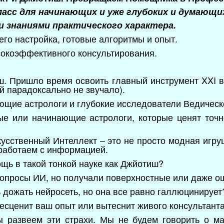
асс для начинающих и уже глубоких и думающи
 знаниями практического характера.
его настройка, готовые алгоритмы и опыт.
ысокоэффективного консультирования.
. Пришло время освоить главный инструмент XXI ве
 парадоксально не звучало).
ующие астрологи и глубокие исследователи Ведическ
ые или начинающие астрологи, которые ценят точн
кусственный Интеллект – это не просто модная игру
 работаем с информацией.
ощь в такой тонкой науке как Джйотиш?
вопросы ИИ, но получали поверхностные или даже 
ь дожать нейросеть, но она все равно галлюцинирует
бесценит ваш опыт или вытеснит живого консультант
ы развеем эти страхи. Мы не будем говорить о ма