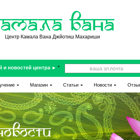
Камала Вана
Центр Камала Вана Джйотиш Махариши
й и новостей центра ►
*
учение
Магазин
Статьи
Новости
Отзы