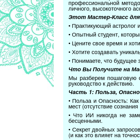
профессиональной методол
личного, высокоточного ас
Этот Мастер-Класс для 
• Практикующий астролог 
• Опытный студент, которы
• Цените свое время и хот
• Хотите создавать уникал
• Понимаете, что будущее 
Что Вы Получите на Мас
Мы разберем пошаговую с
руководство к действию.
Часть 1: Польза, Опасн
• Польза и Опасность: Ка
мест (отсутствие сознания 
• Что ИИ никогда не зам
бесценными.
• Секрет двойных запросов
(и как это влияет на точнос