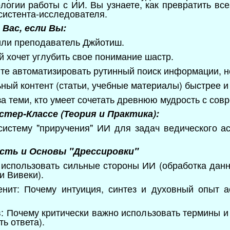
огии работы с ИИ. Вы узнаете, как превратить все
систента-исследователя.
Вас, если Вы:
или преподаватель Джйотиш.
й хочет углубить свое понимание шастр.
ите автоматизировать рутинный поиск информации, не
ьный контент (статьи, учебные материалы) быстрее и
за теми, кто умеет сочетать древнюю мудрость с со
тер-Классе (Теория и Практика):
истему "приручения" ИИ для задач ведического ас
ость и Основы "Дрессировки"
к использовать сильные стороны ИИ (обработка данн
и Вивеки).
енит: Почему интуиция, синтез и духовный опыт а
: Почему критически важно использовать термины и 
ть ответа).