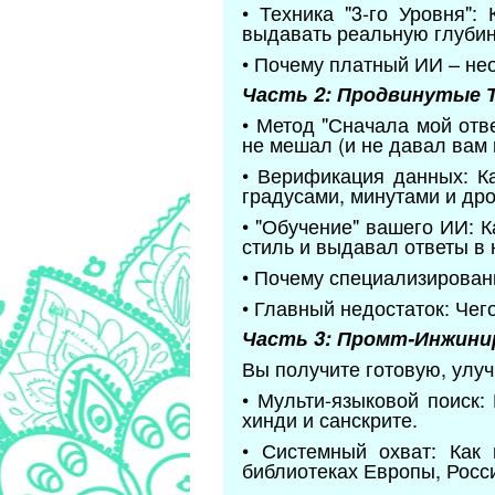
• Техника "3-го Уровня"
выдавать реальную глубину
• Почему платный ИИ – не
Часть 2: Продвинутые 
• Метод "Сначала мой отв
не мешал (и не давал вам 
• Верификация данных: Ка
градусами, минутами и др
• "Обучение" вашего ИИ: 
стиль и выдавал ответы в
• Почему специализирован
• Главный недостаток: Чего
Часть 3: Промт-Инжини
Вы получите готовую, улуч
• Мульти-языковой поиск:
хинди и санскрите.
• Системный охват: Как
библиотеках Европы, Росс