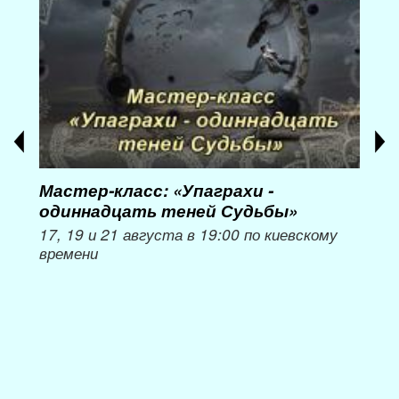
Мастер-класс: «Упаграхи -
Мас
одиннадцать теней Судьбы»
при
пер
17, 19 и 21 августа в 19:00 по киевскому
времени
Мож