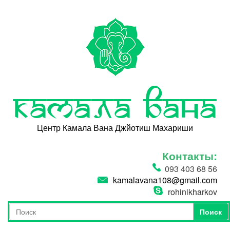
Перейти к основному содержанию
Камала Вана
Центр Камала Вана Джйотиш Махариши
Контакты:
093 403 68 56
kamalavana108@gmail.com
rohinikharkov
Поиск
Форма поиска
Поиск