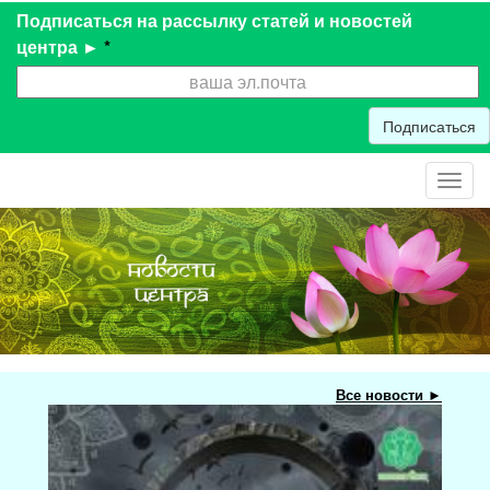
Подписаться на рассылку статей и новостей
центра ►
*
Подписаться
Toggl
navig
Все новости ►