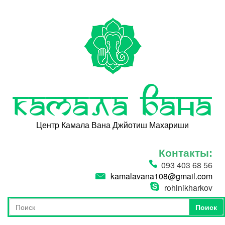
Перейти к основному содержанию
Камала Вана
Центр Камала Вана Джйотиш Махариши
Контакты:
093 403 68 56
kamalavana108@gmail.com
rohinikharkov
Поиск
Форма поиска
Поиск