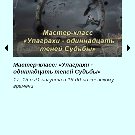
Мастер-класс: «Упаграхи -
Мас
одиннадцать теней Судьбы»
при
пер
17, 19 и 21 августа в 19:00 по киевскому
времени
Мож