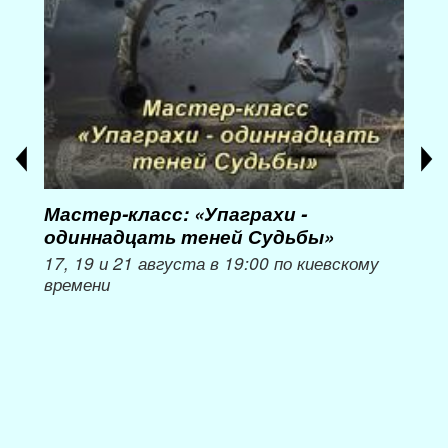
Мастер-класс: «Упаграхи -
Мас
одиннадцать теней Судьбы»
при
пер
17, 19 и 21 августа в 19:00 по киевскому
времени
Мож