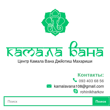
Перейти к основному содержанию
Камала Вана
Центр Камала Вана Джйотиш Махариши
Контакты:
093 403 68 56
kamalavana108@gmail.com
rohinikharkov
Поиск
Форма поиска
Поиск