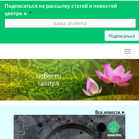
Подписаться на рассылку статей и новостей
центра ►
*
Подписаться
Toggl
navig
Все новости ►