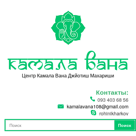
Перейти к основному содержанию
Камала Вана
Центр Камала Вана Джйотиш Махариши
Контакты:
093 403 68 56
kamalavana108@gmail.com
rohinikharkov
Поиск
Форма поиска
Поиск