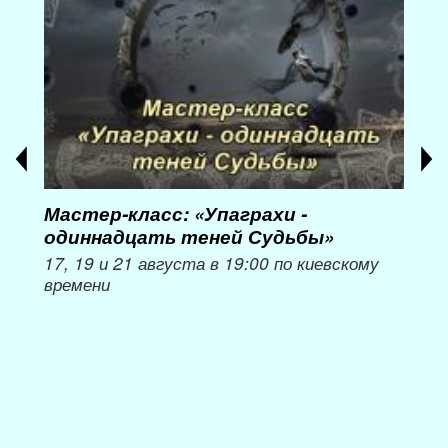
Мастер-класс: «Упаграхи -
Мас
одиннадцать теней Судьбы»
при
пер
17, 19 и 21 августа в 19:00 по киевскому
времени
Мож