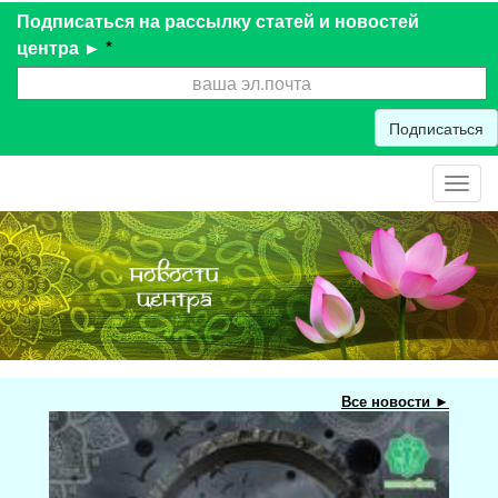
Подписаться на рассылку статей и новостей
центра ►
*
Подписаться
Toggl
navig
Все новости ►