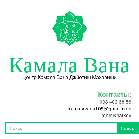
Перейти к основному содержанию
Камала Вана
Центр Камала Вана Джйотиш Махариши
Контакты:
093 403 68 56
kamalavana108@gmail.com
rohinikharkov
Поиск
Форма поиска
Поиск