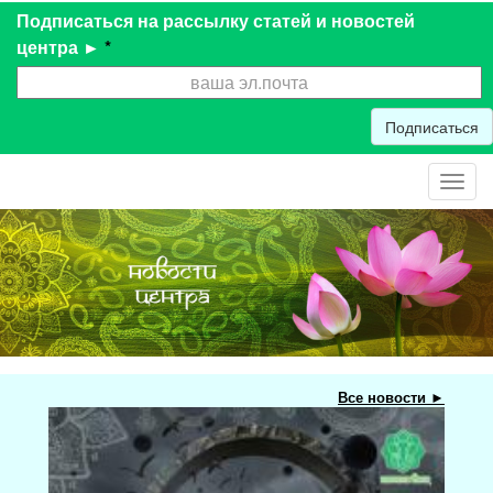
Подписаться на рассылку статей и новостей
центра ►
*
Подписаться
Toggl
navig
Все новости ►