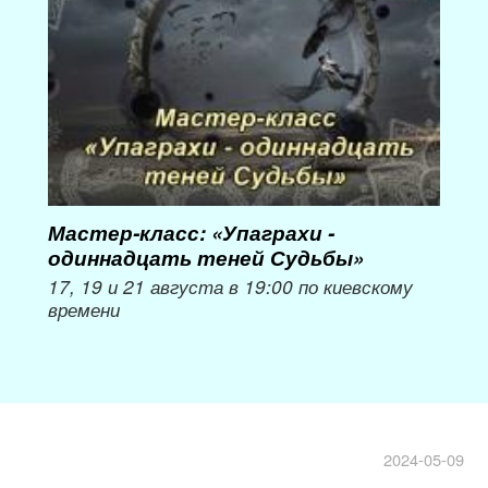
Мастер-класс: «Упаграхи -
Мас
одиннадцать теней Судьбы»
при
пер
17, 19 и 21 августа в 19:00 по киевскому
времени
Мож
2024-05-09