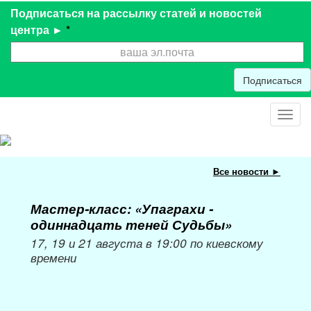
Подписаться на рассылку статей и новостей
центра ►
*
Подписаться
Toggl
navig
Все новости ►
Мастер-класс: «Упаграхи -
Мас
одиннадцать теней Судьбы»
при
пер
17, 19 и 21 августа в 19:00 по киевскому
времени
Мож