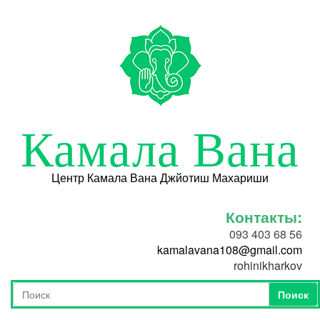
Перейти к основному содержанию
Камала Вана
Центр Камала Вана Джйотиш Махариши
Контакты:
093 403 68 56
kamalavana108@gmail.com
rohinikharkov
Поиск
Форма поиска
Поиск