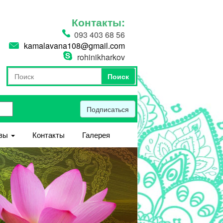
Контакты:
093 403 68 56
kamalavana108@gmail.com
rohinikharkov
Поиск
Форма поиска
Поиск
Подписаться
вы
Контакты
Галерея