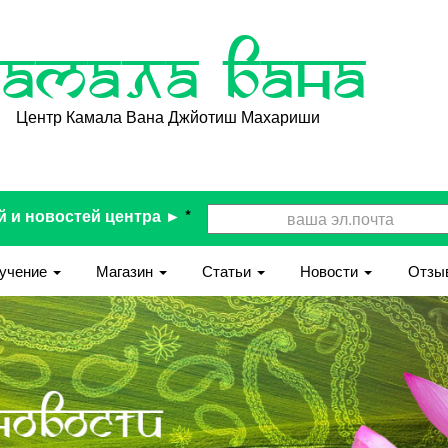
Камала Вана
Центр Камала Вана Джйотиш Махариши
й и новостей центра ►
*
учение
Магазин
Статьи
Новости
Отзы