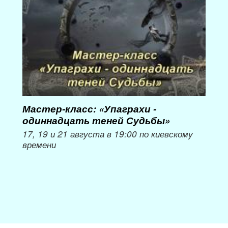
Мастер-класс: «Упаграхи -
Мас
одиннадцать теней Судьбы»
при
пер
17, 19 и 21 августа в 19:00 по киевскому
времени
Мож