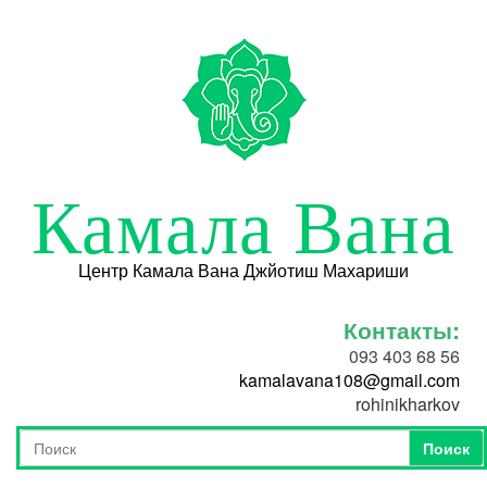
Перейти к основному содержанию
Камала Вана
Центр Камала Вана Джйотиш Махариши
Контакты:
093 403 68 56
kamalavana108@gmail.com
rohinikharkov
Поиск
Форма поиска
Поиск