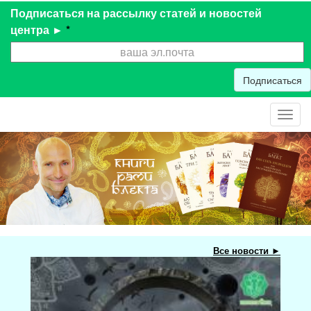
Подписаться на рассылку статей и новостей
центра ►
*
Подписаться
Toggl
navig
Все новости ►