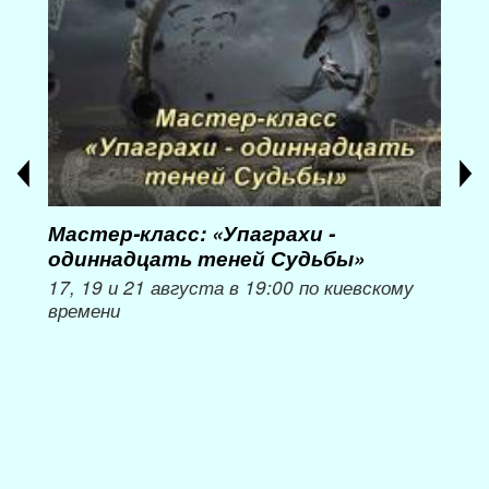
Мастер-класс: «Упаграхи -
Мас
одиннадцать теней Судьбы»
при
пер
17, 19 и 21 августа в 19:00 по киевскому
времени
Мож