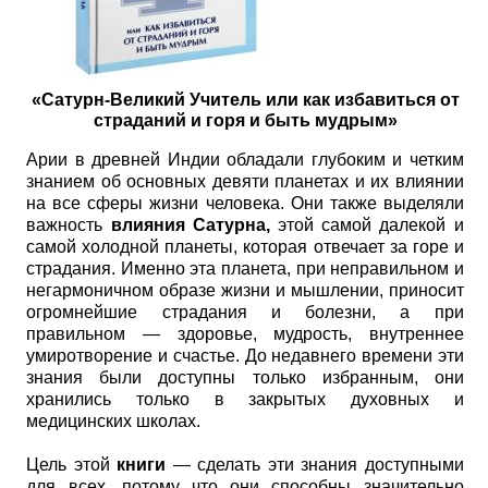
«Сатурн-Великий Учитель или как избавиться от
страданий и горя и быть мудрым»
Арии в древней Индии обладали глубоким и четким
знанием об основных девяти планетах и их влиянии
на все сферы жизни человека. Они также выделяли
важность
влияния Сатурна,
этой самой далекой и
самой холодной планеты, которая отвечает за горе и
страдания. Именно эта планета, при неправильном и
негармоничном образе жизни и мышлении, приносит
огромнейшие страдания и болезни, а при
правильном — здоровье, мудрость, внутреннее
умиротворение и счастье. До недавнего времени эти
знания были доступны только избранным, они
хранились только в закрытых духовных и
медицинских школах.
Цель этой
книги
— сделать эти знания доступными
для всех, потому что они способны значительно