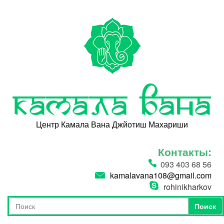
Перейти к основному содержанию
Камала Вана
Центр Камала Вана Джйотиш Махариши
Контакты:
093 403 68 56
kamalavana108@gmail.com
rohinikharkov
Поиск
Форма поиска
Поиск