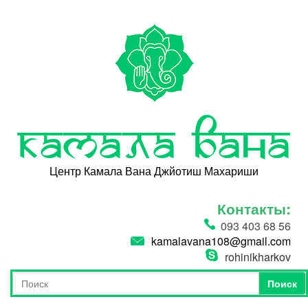
Перейти к основному содержанию
Камала Вана
Центр Камала Вана Джйотиш Махариши
Контакты:
093 403 68 56
kamalavana108@gmail.com
rohinikharkov
Поиск
Форма поиска
Поиск