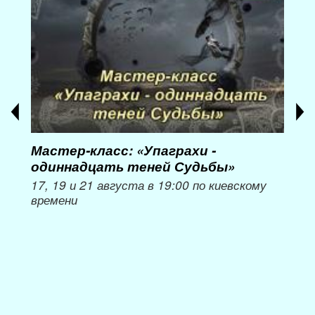
Мастер-класс: «Упаграхи -
Мас
одиннадцать теней Судьбы»
при
пер
17, 19 и 21 августа в 19:00 по киевскому
времени
Мож