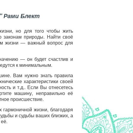
" Рами Блект
изни, но для того чтобы жить
о законам природы. Найти своё
том жизни ― важный вопрос для
начению ― он будет счастлив и
ведутся к минимальным.
шине. Вам нужно знать правила
нические характеристики своей
ость и т.д.. Если Вы отнесетесь
ртите машину, неправильно её
тное происшествие.
х гармоничной жизни, благодаря
удьбы и судьбы ваших близких, а
 её.