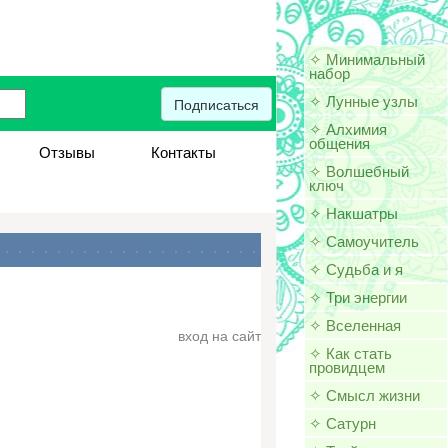
✧ Минимальный
набор
✧ Лунные узлы
Подписаться
✧ Алхимия
общения
Отзывы
Контакты
✧ Волшебный
ключ
✧ Накшатры
✧ Самоучитель
✧ Судьба и я
✧ Три энергии
✧ Вселенная
вход на сайт
✧ Как стать
провидцем
✧ Смысл жизни
✧ Сатурн