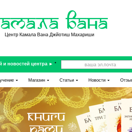
Камала Вана
Центр Камала Вана Джйотиш Махариши
й и новостей центра ►
*
учение
Магазин
Статьи
Новости
Отзы