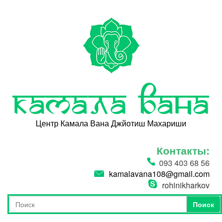
Перейти к основному содержанию
Камала Вана
Центр Камала Вана Джйотиш Махариши
Контакты:
093 403 68 56
kamalavana108@gmail.com
rohinikharkov
Поиск
Форма поиска
Поиск