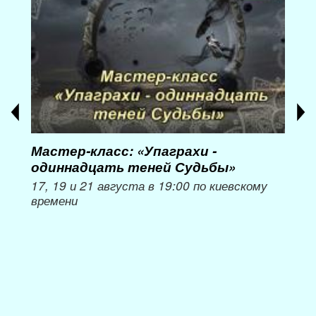
Мастер-класс: «Упаграхи -
Мас
одиннадцать теней Судьбы»
при
пер
17, 19 и 21 августа в 19:00 по киевскому
времени
Мож