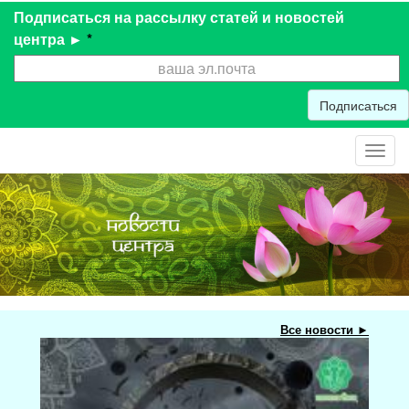
Подписаться на рассылку статей и новостей
центра ►
*
Подписаться
Toggl
navig
Все новости ►