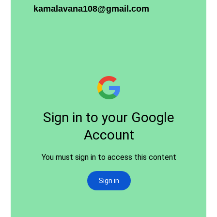
kamalavana
108@
gmail
.
com