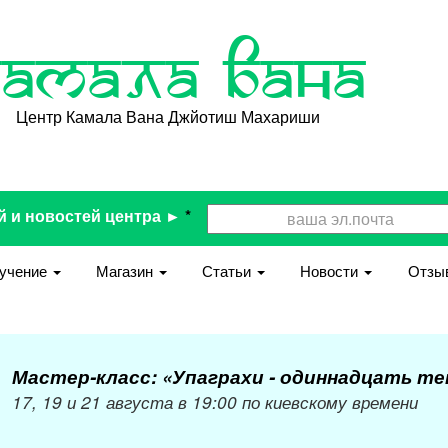
Камала Вана
Центр Камала Вана Джйотиш Махариши
й и новостей центра ►
*
учение
Магазин
Статьи
Новости
Отзы
Мастер-класс: «Упаграхи - одиннадцать т
17, 19 и 21 августа в 19:00 по киевскому времени