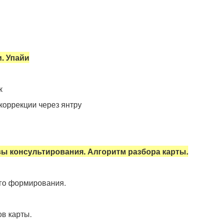
. Упайи
к
 коррекции через янтру
ы консультирования. Алгоритм разбора карты.
ого формирования.
в карты.