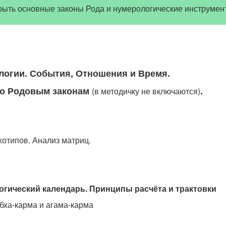
крыть основные законы Рода и нумерологические инструмен
логии. События, Отношения и Время.
по Родовым законам
.
(в методичку не включаются)
хотипов. Анализ матриц.
огический календарь. Принципы расчёта и трактовки
бха-карма и агама-карма