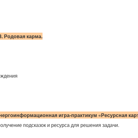
3
.
Родовая карма.
ождения
Энергоинформационная игра-практикум «Ресурсная карт
Получение подсказок и ресурса для решения задачи.