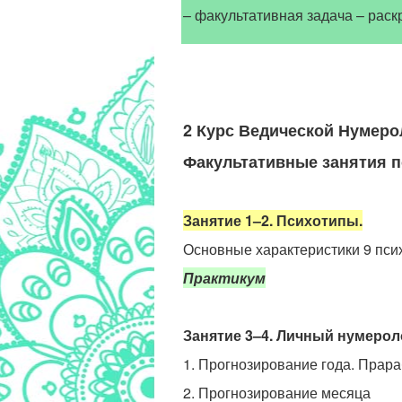
– факультативная задача – рас
2 Курс Ведической Нумеро
Факультативные занятия 
Занятие
1–2.
Психотипы.
Основные характеристики 9 пси
Практикум
Занятие 3
–4
. Личный нумерол
1. Прогнозирование года. Прара
2. Прогнозирование месяца