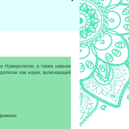
е Нумерологии, а также навыки
рологии как науке, включающей
времени;