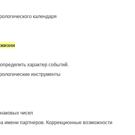
ерологического календаря
 жизни
 определить характер событий.
ерологические инструменты
инаковых чисел
ра имени партнеров. Коррекционные возможности