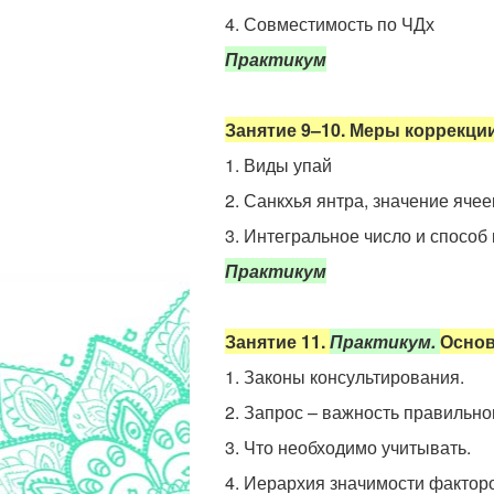
4. Совместимость по ЧДх
Практикум
Занятие 9
–10
. Меры коррекции
1. Виды упай
2. Санкхья янтра, значение ячее
3. Интегральное число и способ
Практикум
Занятие
11.
Практикум.
Основ
1. Законы консультирования.
2. Запрос – важность правильн
3. Что необходимо учитывать.
4. Иерархия значимости факторо