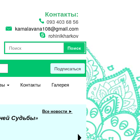
Контакты:
093 403 68 56
kamalavana108@gmail.com
rohinikharkov
Поиск
Форма поиска
Поиск
Подписаться
вы
Контакты
Галерея
Все новости ►
еней Судьбы»