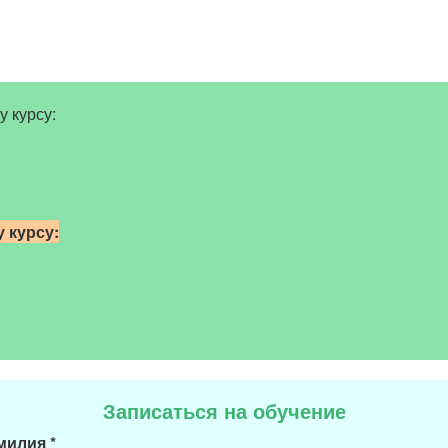
у курсу:
 курсу:
Записаться на обучение
амилия
*