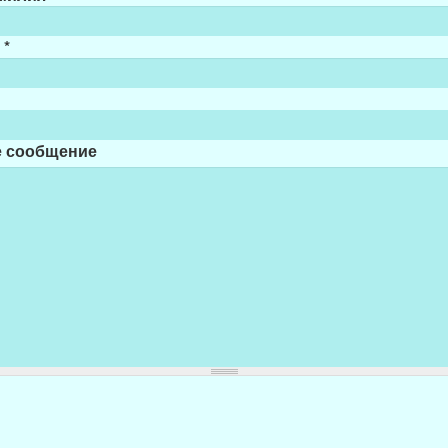
а
*
е сообщение