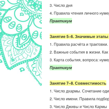
3. Число дня
4. Правила чтения личного нум
Практикум
Занятие 5
–6
. Значимые этапы
1. Правила расчёта и трактовки.
2. Важные события в жизни. Как
3. Карта события, вопроса: нум
Практикум
Занятие 7
–8
. Совместимость
1. Число дхармы. Сочетание од
2. Число имени. Правила подбо
3. Число Дживы и Число Кармы