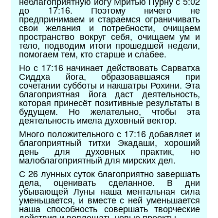
неблагоприятную йогу Мритью Пурну с 5:02
до 17:16. Поэтому ничего не
предпринимаем и стараемся ограничивать
свои желания и потребности, очищаем
пространство вокруг себя, очищаем ум и
тело, подводим итоги прошедшей недели,
помогаем тем, кто старше и слабее.
Но с 17:16 начинает действовать Сарватха
Сиддха йога, образовавшаяся при
сочетании субботы и накшатры Рохини. Эта
благоприятная йога даст деятельность,
которая принесёт позитивные результаты в
будущем. Но желательно, чтобы эта
деятельность имела духовный вектор.
Много положительного с 17:16 добавляет и
благоприятный титхи Экадаши, хороший
день для духовных практик, но
малоблагоприятный для мирских дел.
С 26 лунных суток благоприятно завершать
дела, оценивать сделанное. В дни
убывающей Луны наша ментальная сила
уменьшается, и вместе с ней уменьшается
наша способность совершать творческие
действия и воплощать новые проекты.