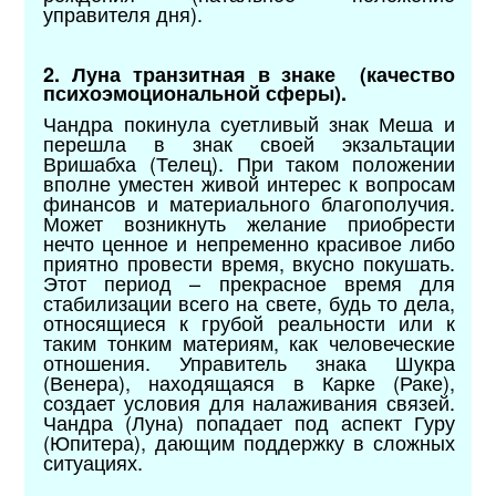
управителя дня).
2. Луна транзитная в знаке (качество
психоэмоциональной сферы).
Чандра покинула суетливый знак Меша и
перешла в знак своей экзальтации
Вришабха (Телец). При таком положении
вполне уместен живой интерес к вопросам
финансов и материального благополучия.
Может возникнуть желание приобрести
нечто ценное и непременно красивое либо
приятно провести время, вкусно покушать.
Этот период – прекрасное время для
стабилизации всего на свете, будь то дела,
относящиеся к грубой реальности или к
таким тонким материям, как человеческие
отношения. Управитель знака Шукра
(Венера), находящаяся в Карке (Раке),
создает условия для налаживания связей.
Чандра (Луна) попадает под аспект Гуру
(Юпитера), дающим поддержку в сложных
ситуациях.