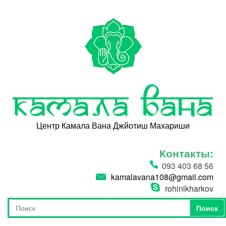
Перейти к основному содержанию
Камала Вана
Центр Камала Вана Джйотиш Махариши
Контакты:
093 403 68 56
kamalavana108@gmail.com
rohinikharkov
Поиск
Форма поиска
Поиск