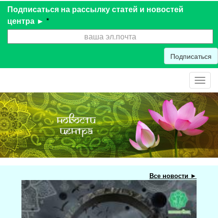
Подписаться на рассылку статей и новостей
центра ►
*
Подписаться
Toggl
navig
Все новости ►