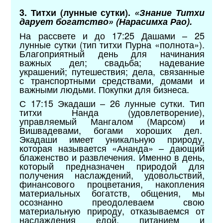
3. Титхи (лунные сутки).
«Знание Титхи
дарует богатство» (Нарасимха Рао).
На рассвете и до 17:25 Дашами – 25
лунные сутки (тип титхи Пурна «полнота»).
Благоприятный день для начинания
важных дел; свадьба; надевание
украшений; путешествия; дела, связанные
с транспортными средствами, домами и
важными людьми. Покупки для бизнеса.
С 17:15 Экадаши – 26 лунные сутки. Тип
титхи Нанда (удовлетворение),
управляемый Мангалом (Марсом) и
Вишвадевами, богами хороших дел.
Экадаши имеет уникальную природу,
которая называется «Ананда» – дающий
блаженство и развлечения. Именно в день,
который предназначен природой для
получения наслаждений, удовольствий,
финансового процветания, накопления
материальных богатств, общения, мы
осознанно преодолеваем свою
материальную природу, отказываемся от
наслаждения едой, питанием и