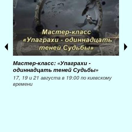
Мастер-класс: «Упаграхи -
Мас
одиннадцать теней Судьбы»
при
пер
17, 19 и 21 августа в 19:00 по киевскому
времени
Мож