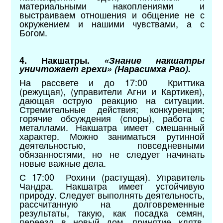
материальными накоплениями и
выстраиваем отношения и общение не с
окружением и нашими чувствами, а с
Богом.
4. Накшатры.
«Знание накшатры
уничтожает грехи» (Нарасимха Рао).
На рассвете и до 17:00 Криттика
(режущая), (управители Агни и Картикея),
дающая острую реакцию на ситуации.
Стремительные действия; конкуренция;
горячие обсуждения (споры), работа с
металлами. Накшатра имеет смешанный
характер. Можно заниматься рутинной
деятельностью, повседневными
обязанностями, но не следует начинать
новые важные дела.
С 17:00 Рохини (растущая). Управитель
Чандра. Накшатра имеет устойчивую
природу. Следует выполнять деятельность,
рассчитанную на долговременные
результаты, такую, как посадка семян,
переезд в новый дом, принятие клятв,