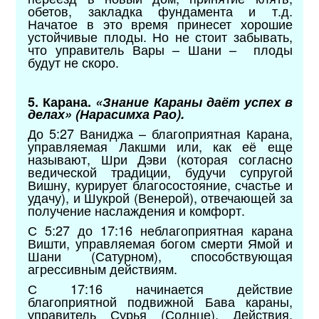
обетов, закладка фундамента и т.д.
Начатое в это время принесет хорошие
устойчивые плоды. Но не стоит забывать,
что управитель Вары – Шани – плоды
будут не скоро.
5. Карана.
«Знание Караны даёт успех в
делах» (Нарасимха Рао).
До 5:27 Ваниджа – благоприятная Карана,
управляемая Лакшми или, как её еще
называют, Шри Дэви (которая согласно
ведической традиции, будучи супругой
Вишну, курирует благосостояние, счастье и
удачу), и Шукрой (Венерой), отвечающей за
получение наслаждения и комфорт.
С 5:27 до 17:16 неблагоприятная карана
Вишти, управляемая богом смерти Ямой и
Шани (Сатурном), способствующая
агрессивным действиям.
С 17:16 начинается действие
благоприятной подвижной Бава караны,
управитель Сурья (Солнце). Действия,