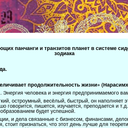
ющих панчанги и транзитов планет в системе сид
зодиака
да.
величивает продолжительность жизни» (Нарасимх
и. Энергия человека и энергия предпринимаемого ва
гкий, остроумный, весёлый, быстрый, он наполняет 
ошо говорится, пишется, изучается, преподается и т.
 образованием будет успешной.
рции, и дела связанные с бизнесом, финансами, дел
я, стоит признаться, что этот день лучше для теорет