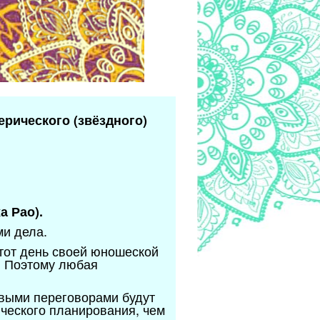
ерического (звёздного)
а Рао).
ми дела.
этот день своей юношеской
д. Поэтому любая
овыми переговорами будут
ического планирования, чем