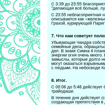
С 3:39 до 23:55 благоприя
"делающая всё больше, лу
С 23:55 неблагоприятная 
описывается как «железны
Грахой, курирующей Париг
7. Что нам советует пол
Убывающая Чандра собстве
семейные дела, обращатьс
дел. В знаке Симха 4 плане
энергии огня очень много.
замыслы, которые долго н
могут оказаться взрывным
с людьми. На небосводе К
8. Итог.
С 00:06 до 5:48 действует
трайодаши.
В течение дня действует (
создающая препятствия в д