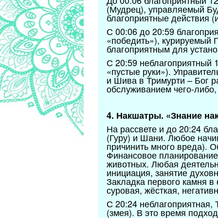
До 00:06 благоприятный 1
(Мудрец), управляемый Бу
благоприятные действия (
С 00:06 до 20:59 благопр
«победить»), курируемый 
благоприятным для устано
С 20:59 неблагоприятный 
«пустые руки»). Управител
и Шива в Тримурти – Бог 
обслуживанием чего-либо,
4. Накшатры. «Знание на
На рассвете и до 20:24 б
(Гуру) и Шани. Любое начи
причинить много вреда). 
Финансовое планирование,
животных. Любая деятельн
инициация, занятие духов
Закладка первого камня в
суровая, жёсткая, негативн
С 20:24 неблагоприятная,
(змея). В это время подхо