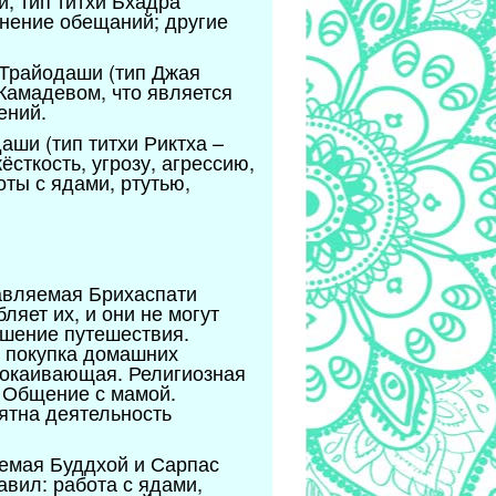
, тип титхи Бхадра
лнение обещаний; другие
-Трайодаши (тип Джая
Камадевом, что является
ений.
ши (тип титхи Риктха –
сткость, угрозу, агрессию,
ты с ядами, ртутью,
равляемая Брихаспати
ляет их, и они не могут
ршение путешествия.
и покупка домашних
покаивающая. Религиозная
 Общение с мамой.
ятна деятельность
яемая Буддхой и Сарпас
авил: работа с ядами,