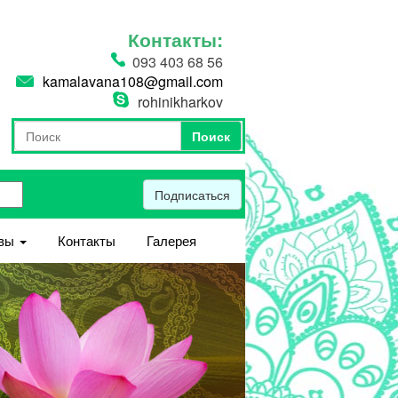
Контакты:
093 403 68 56
kamalavana108@gmail.com
rohinikharkov
Поиск
Форма поиска
Поиск
Подписаться
вы
Контакты
Галерея