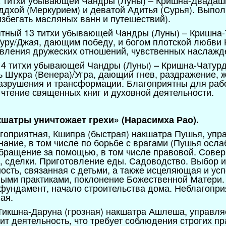
2 титхи убывающей Чандры (Луны) – Кришна-Двадаши
ддхой (Меркурием) и деватой Адитья (Сурья). Выпо
избегать масляных ванн и путешествий).
иятный 13 титхи убывающей Чандры (Луны) – Кришна
Гуру/Джая, дающим победу, и богом плотской любви 
вления дружеских отношений, чувственных наслажд
14 титхи убывающей Чандры (Луны) – Кришна-Чатурда
ь Шукра (Венера)/Угра, дающий гнев, раздражение, жё
разрушения и трансформации. Благоприятны для рабо
 чтение священных книг и духовной деятельности.
кшатры уничтожает грехи» (Нарасимха Рао).
лагоприятная, Кшипра (быстрая) накшатра Пушья, уп
нание, в том числе по борьбе с врагами (Пушья ослаб
Обращение за помощью, в том числе правовой. Сове
 сделки. Приготовление еды. Садоводство. Выбор 
ость, связанная с детьми, а также исцеляющая и ус
ными практиками, поклонение Божественной Матери.
 фундамент, начало строительства дома. Неблагопри
ая.
 Тикшна-Даруна (грозная) накшатра Ашлеша, управл
дит деятельность, что требует соблюдения строгих пр