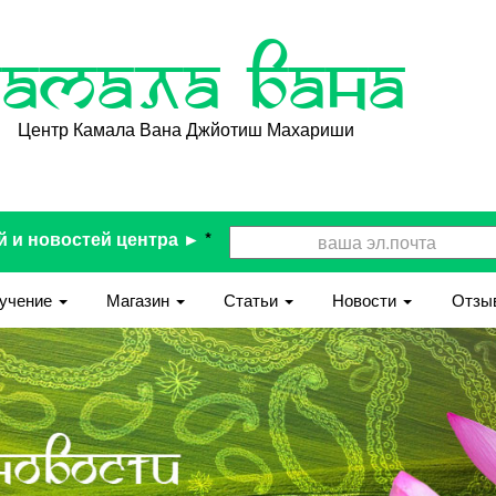
Камала Вана
Центр Камала Вана Джйотиш Махариши
й и новостей центра ►
*
учение
Магазин
Статьи
Новости
Отзы