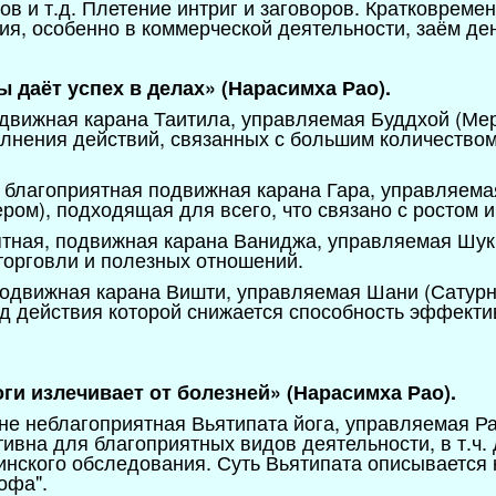
в и т.д. Плетение интриг и заговоров. Кратковремен
я, особенно в коммерческой деятельности, заём ден
ы даёт успех в делах» (Нарасимха Рао).
одвижная карана Таитила, управляемая Буддхой (Ме
полнения действий, связанных с большим количество
т благоприятная подвижная карана Гара, управляема
ром), подходящая для всего, что связано с ростом и
иятная, подвижная карана Ваниджа, управляемая Шук
орговли и полезных отношений.
подвижная карана Вишти, управляемая Шани (Сатурн
од действия которой снижается способность эффекти
оги излечивает от болезней» (Нарасимха Рао).
йне неблагоприятная Вьятипата йога, управляемая Ра
вна для благоприятных видов деятельности, в т.ч. 
нского обследования. Суть Вьятипата описывается 
рофа".