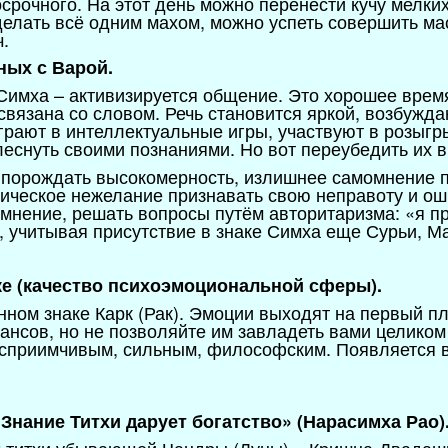
срочного. На этот день можно перенести кучу мелки
елать всё одним махом, можно успеть совершить мас
.
ных с Варой.
 Симха – активизируется общение. Это хорошее врем
 связана со словом. Речь становится яркой, возбужд
грают в интеллектуальные игры, участвуют в розыгры
еснуть своими познаниями. Но вот переубедить их в 
 порождать высокомерность, излишнее самомнение п
рическое нежелание признавать свою неправоту и о
мнение, решать вопросы путём авторитаризма: «я пр
, учитывая присутствие в знаке Симха еще Сурьи, М
аке (качество психоэмоциональной сферы).
нном знаке Карк (Рак). Эмоции выходят на первый п
ансов, но не позволяйте им завладеть вами целиком
осприимчивым, сильным, философским. Появляется 
 «Знание Титхи дарует богатство» (Нарасимха Рао)