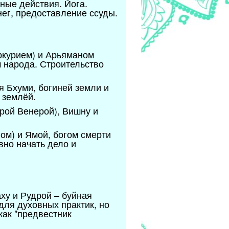
ные действия. Йога.
ег, предоставление ссуды.
ркурием) и Арьяманом
м народа. Строительство
я Бхуми, богиней земли и
 землёй.
рой Венерой), Вишну и
ом) и Ямой, богом смерти
вно начать дело и
ху и Рудрой – буйная
для духовных практик, но
как "предвестник