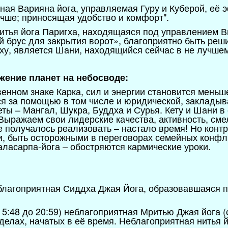
тная Варияна йога, управляемая Гуру и Куберой, её 
чше; приносящая удобство и комфорт".
нитья йога Паригха, находящаяся под управлением 
й брус для закрытия ворот», благоприятно быть ре
ху, является Шани, находящийся сейчас в не лучше
ожение планет на небосводе:
нном знаке Карка, сил и энергии становится меньш
я за помощью в том числе и юридической, заклады
ты – Мангал, Шукра, Буддха и Сурья. Кету и Шани в о
 Выражаем свои лидерские качества, активность, сме
е получалось реализовать – настало время! Но конт
и, быть осторожными в переговорах семейных конфли
аласарпа-йога – обостряются кармические уроки.
 благоприятная Сиддха Джая Йога, образовавшаяся п
с 5:48 до 20:59) неблагоприятная Мритью Джая йога 
елах, начатых в её время. Неблагоприятная нитья й