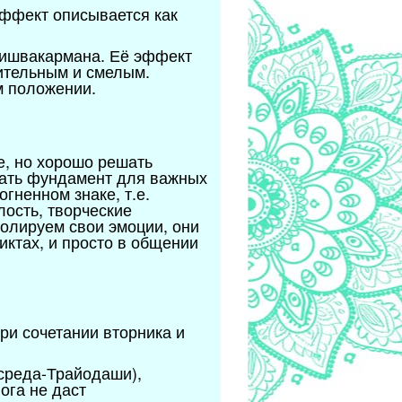
эффект описывается как
Вишвакармана. Её эффект
шительным и смелым.
м положении.
е, но хорошо решать
вать фундамент для важных
гненном знаке, т.е.
лость, творческие
ролируем свои эмоции, они
ктах, и просто в общении
ри сочетании вторника и
(среда-Трайодаши),
ога не даст