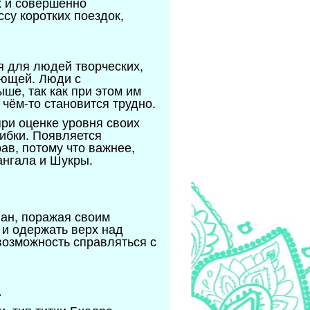
х и совершенно
су коротких поездок,
я для людей творческих,
ающей. Люди с
ше, так как при этом им
чём-то становится трудно.
ри оценке уровня своих
шибки. Появляется
ав, потому что важнее,
ангала и Шукры.
лан, поражая своим
 и одержать верх над
возможность справляться с
.