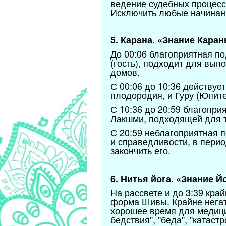
ведение судебных процессо
Исключить любые начинани
5. Карана. «Знание Каран
До 00:06 благоприятная п
(гость), подходит для вы
домов.
С 00:06 до 10:36 действуе
плодородия, и Гуру (Юпите
С 10:36 до 20:59 благопр
Лакшми, подходящей для т
С 20:59 неблагоприятная 
и справедливости, в пери
закончить его.
6. Нитья йога. «Знание Й
На рассвете и до 3:39 кра
форма Шивы. Крайне негати
хорошее время для медици
бедствия", "беда", "катаст