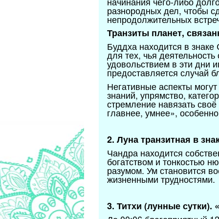
начинания чего-либо долго
разнородных дел, чтобы сд
непродолжительных встреч
Транзиты планет, связан
Буддха находится в знаке
для тех, чья деятельность
удовольствием в эти дни и
предоставляется случай бл
Негативные аспекты могут
знаний, упрямство, катего
стремление навязать своё 
главнее, умнее», особенно
2. Луна транзитная в зн
Чандра находится собстве
богатством и тонкостью ню
разумом. Ум становится в
жизненными трудностями.
3. Титхи (лунные сутки).