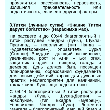
проявляться рассеянность, нервозность,
излишняя требовательность или
педантичность, если есть другие факторы.
3.Титхи (лунные сутки). «Знание Титхи
дарует богатство» (Нарасимха Рао).
На рассвете и до 09:44 благоприятный 1
титхи растущей Чандры (Луны), Шукла-
Пратипад – новолуние (тип Нанда –
«удовлетворение»). Управитель Сурья
(Солнце), Вриддхи – дающий расширение,
увеличение, рост и Агни – Бог огня,
защитник людей от нищеты, голода и
демонов. День должен быть посвящен
планированию, образования фундамента
для новых действий, хорош для духовных
практик; неблагоприятен для начинаний,
так как силы Луны еще недостаточно.
С 09:44 благоприятный 2 титхи растущей
Чандры (Луны), Шукла-Двития –
новолуние, (тип Бхадра «мудрец»).
Управители Чандра (Луна), божество
Мангала – благоприятный, дающий благо и