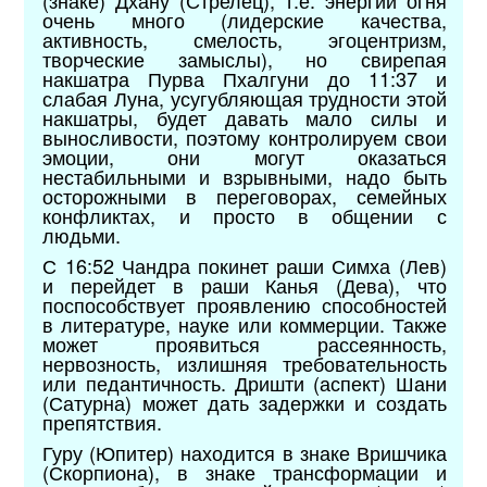
очень много (лидерские качества,
активность, смелость, эгоцентризм,
творческие замыслы), но свирепая
накшатра Пурва Пхалгуни до 11:37 и
слабая Луна, усугубляющая трудности этой
накшатры, будет давать мало силы и
выносливости, поэтому контролируем свои
эмоции, они могут оказаться
нестабильными и взрывными, надо быть
осторожными в переговорах, семейных
конфликтах, и просто в общении с
людьми.
С 16:52 Чандра покинет раши Симха (Лев)
и перейдет в раши Канья (Дева), что
поспособствует проявлению способностей
в литературе, науке или коммерции. Также
может проявиться рассеянность,
нервозность, излишняя требовательность
или педантичность. Дришти (аспект) Шани
(Сатурна) может дать задержки и создать
препятствия.
Гуру (Юпитер) находится в знаке Вришчика
(Скорпиона), в знаке трансформации и