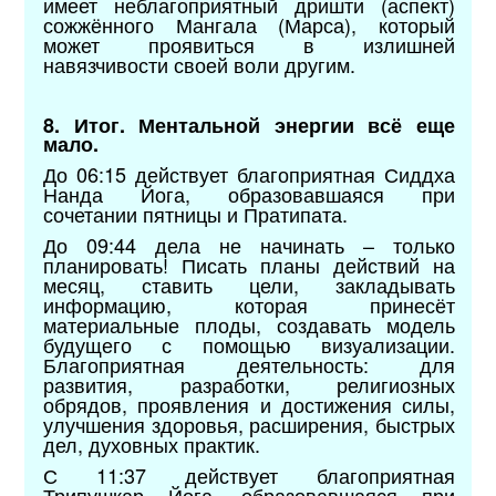
имеет неблагоприятный дришти (аспект)
сожжённого Мангала (Марса), который
может проявиться в излишней
навязчивости своей воли другим.
8. Итог. Ментальной энергии всё еще
мало.
До 06:15 действует благоприятная Сиддха
Нанда Йога, образовавшаяся при
сочетании пятницы и Пратипата.
До 09:44 дела не начинать – только
планировать! Писать планы действий на
месяц, ставить цели, закладывать
информацию, которая принесёт
материальные плоды, создавать модель
будущего с помощью визуализации.
Благоприятная деятельность: для
развития, разработки, религиозных
обрядов, проявления и достижения силы,
улучшения здоровья, расширения, быстрых
дел, духовных практик.
С 11:37 действует благоприятная
Трипушкар Йога, образовавшаяся при