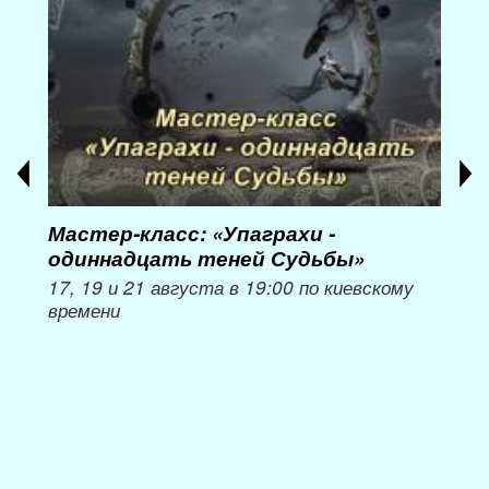
Мастер-класс: «Упаграхи -
Мас
одиннадцать теней Судьбы»
при
пер
17, 19 и 21 августа в 19:00 по киевскому
времени
Мож