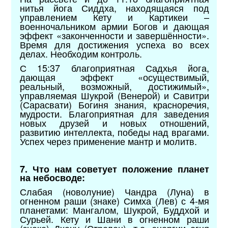
нитья йога Сиддха, находящаяся под
управлением Кету и Картикеи –
военночальником армии Богов и дающая
эффект «законченности и завершённости».
Время для достижения успеха во всех
делах. Необходим контроль.
С 15:37 благоприятная Садхья йога,
дающая эффект «осуществимый,
реальный, возможный, достижимый»,
управляемая Шукрой (Венерой) и Савитри
(Сарасвати) Богиня знания, красноречия,
мудрости. Благоприятная для заведения
новых друзей и новых отношений,
развитию интеллекта, победы над врагами.
Успех через применение мантр и молитв.
7. Что нам советует положение планет
на небосводе:
Слабая (новолуние) Чандра (Луна) в
огненном раши (знаке) Симха (Лев) с 4-мя
планетами: Мангалом, Шукрой, Буддхой и
Сурьей. Кету и Шани в огненном раши
(знаке) Дхану (Стрелец), т.е. энергии огня