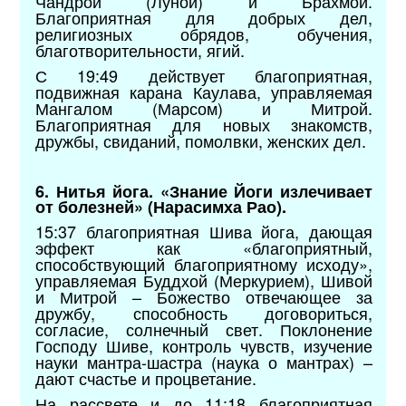
Чандрой (Луной) и Брахмой.
Благоприятная для добрых дел,
религиозных обрядов, обучения,
благотворительности, ягий.
С 19:49 действует благоприятная,
подвижная карана Каулава, управляемая
Мангалом (Марсом) и Митрой.
Благоприятная для новых знакомств,
дружбы, свиданий, помолвки, женских дел.
6. Нитья йога. «Знание Йоги излечивает
от болезней» (Нарасимха Рао).
15:37 благоприятная Шива йога, дающая
эффект как «благоприятный,
способствующий благоприятному исходу»,
управляемая Буддхой (Меркурием), Шивой
и Митрой – Божество отвечающее за
дружбу, способность договориться,
согласие, солнечный свет. Поклонение
Господу Шиве, контроль чувств, изучение
науки мантра-шастра (наука о мантрах) –
дают счастье и процветание.
На рассвете и до 11:18 благоприятная