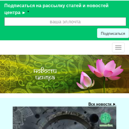
Подписаться на рассылку статей и новостей
центра ►
*
Подписаться
Toggl
navig
Все новости ►