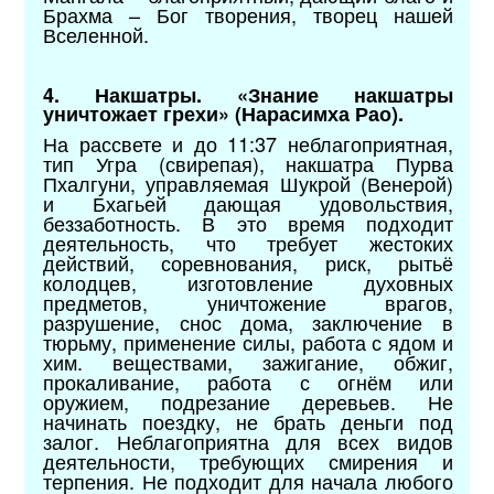
Брахма – Бог творения, творец нашей
Вселенной.
4. Накшатры. «Знание накшатры
уничтожает грехи» (Нарасимха Рао).
На рассвете и до 11:37 неблагоприятная,
тип Угра (свирепая), накшатра Пурва
Пхалгуни, управляемая Шукрой (Венерой)
и Бхагьей дающая удовольствия,
беззаботность. В это время подходит
деятельность, что требует жестоких
действий, соревнования, риск, рытьё
колодцев, изготовление духовных
предметов, уничтожение врагов,
разрушение, снос дома, заключение в
тюрьму, применение силы, работа с ядом и
хим. веществами, зажигание, обжиг,
прокаливание, работа с огнём или
оружием, подрезание деревьев. Не
начинать поездку, не брать деньги под
залог. Неблагоприятна для всех видов
деятельности, требующих смирения и
терпения. Не подходит для начала любого