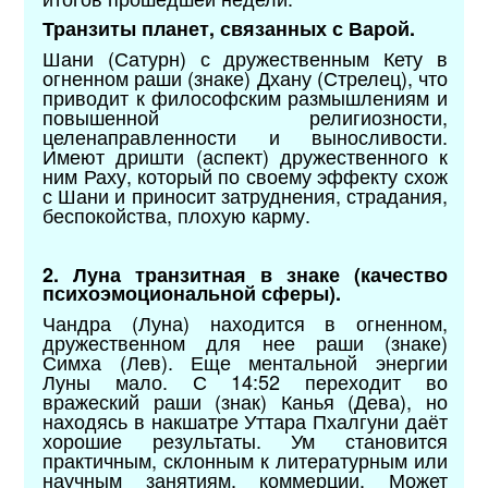
Транзиты планет, связанных с Варой.
Шани (Сатурн) с дружественным Кету в
огненном раши (знаке) Дхану (Стрелец), что
приводит к философским размышлениям и
повышенной религиозности,
целенаправленности и выносливости.
Имеют дришти (аспект) дружественного к
ним Раху, который по своему эффекту схож
с Шани и приносит затруднения, страдания,
беспокойства, плохую карму.
2. Луна транзитная в знаке (качество
психоэмоциональной сферы).
Чандра (Луна) находится в огненном,
дружественном для нее раши (знаке)
Симха (Лев). Еще ментальной энергии
Луны мало. С 14:52 переходит во
вражеский раши (знак) Канья (Дева), но
находясь в накшатре Уттара Пхалгуни даёт
хорошие результаты. Ум становится
практичным, склонным к литературным или
научным занятиям, коммерции. Может