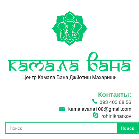
Перейти к основному содержанию
Камала Вана
Центр Камала Вана Джйотиш Махариши
Контакты:
093 403 68 56
kamalavana108@gmail.com
rohinikharkov
Поиск
Форма поиска
Поиск