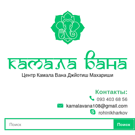
Перейти к основному содержанию
Камала Вана
Центр Камала Вана Джйотиш Махариши
Контакты:
093 403 68 56
kamalavana108@gmail.com
rohinikharkov
Поиск
Форма поиска
Поиск