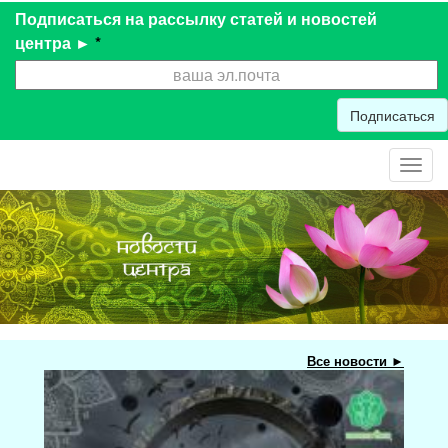
Подписаться на рассылку статей и новостей
центра ►
*
Подписаться
Toggl
navig
Все новости ►