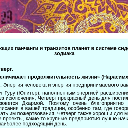
ющих панчанги и транзитов планет в системе сид
зодиака
тверг.
величивает продолжительность жизни» (Нарасимх
и. Энергия человека и энергия предпринимаемого ва
ет Гуру (Юпитер), наполненным энергией расширен
без исключения, Четверг прекрасный день для пости
зовется Дхармой. Поэтому очень благоприятно
исания в вашей традиции, особенно там, где говор
ать им пожертвования. Четверг также хорош и для м
проекты, какие-то крупные предприятия лучше начин
 наиболее подходящий день.