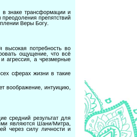
, в знаке трансформации и
я преодоления препятствий
еплении Веры Богу.
я высокая потребность во
ровать ощущение, что всё
и агрессия, а чрезмерные
сех сферах жизни в такие
ет воображение, интуицию,
.
щие средний результат для
ями являются Шани/Митра,
ей через силу личности и