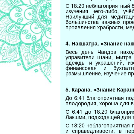
С 18:20 неблагоприятный 
изучения чего-либо, учё
Наилучший для медитаци
большинства важных прое
проявления храбрости, ме
4. Накшатра. «Знание на
Весь день Чандра наход
управители Шани, Митра 
одежды и украшений, изо
финансовая и бухгалте
размышление, изучение п
5. Карана. «Знание Каран
До 6:41 благоприятная по
плодородия, хороша для вс
С 6:41 до 18:20 благопр
Лакшми, подходящей для 
С 18:20 неблагоприятная 
и справедливости, в пе