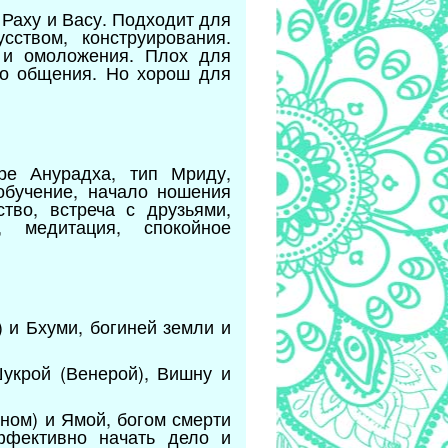
 Раху и Васу. Подходит для
сством, конструирования.
 и омоложения. Плох для
го общения. Но хорош для
ре Анурадха, тип Мриду,
обучение, начало ношения
тво, встреча с друзьями,
, медитация, спокойное
 и Бхуми, богиней земли и
укрой (Венерой), Вишну и
ном) и Ямой, богом смерти
ффективно начать дело и