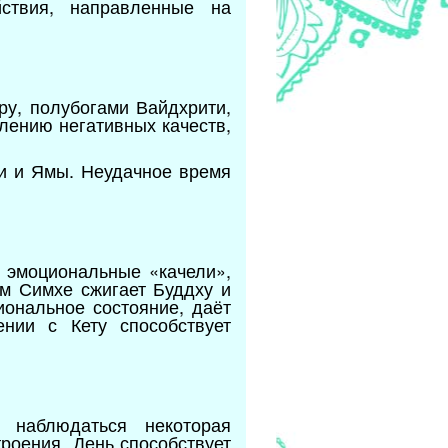
йствия, направленные на
ру, полубогами Вайдхрити,
лению негативных качеств,
и и Ямы. Неудачное время
 эмоциональные «качели»,
ом Симхе сжигает Буддху и
иональное состояние, даёт
нии с Кету способствует
 наблюдаться некоторая
роения. День способствует