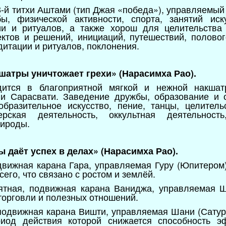
8-й титхи Аштами (тип Джая «победа»), управляемый
бы, физической активности, спорта, занятий иску
и и ритуалов, а также хорош для целительства
ктов и решений, инициаций, путешествий, полово
дитации и ритуалов, поклонения.
кшатры уничтожает грехи» (Нарасимха Рао).
ится в благоприятной мягкой и нежной накшат
и Сарасвати. Заведение дружбы, образование и 
бразительное искусство, пение, танцы, целительс
рская деятельность, оккультная деятельность
рироды.
ы даёт успех в делах» (Нарасимха Рао).
движная карана Гара, управляемая Гуру (Юпитером)
его, что связано с ростом и землёй.
иятная, подвижная карана Ваниджа, управляемая Ш
торговли и полезных отношений.
подвижная карана Вишти, управляемая Шани (Сатур
риод действия которой снижается способность э