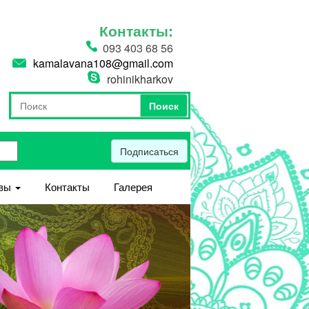
Контакты:
093 403 68 56
kamalavana108@gmail.com
rohinikharkov
Поиск
Форма поиска
Поиск
Подписаться
вы
Контакты
Галерея