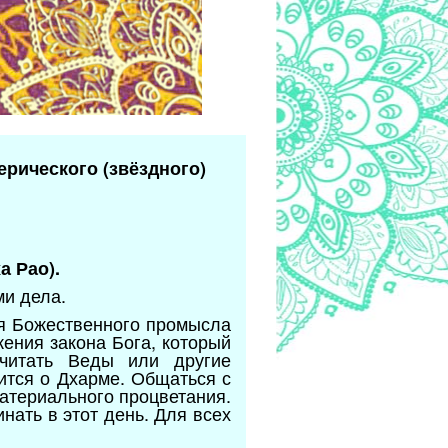
ерического (звёздного)
а Рао).
ми дела.
ия Божественного промысла
жения закона Бога, который
 читать Веды или другие
ится о Дхарме. Общаться с
атериального процветания.
ать в этот день. Для всех