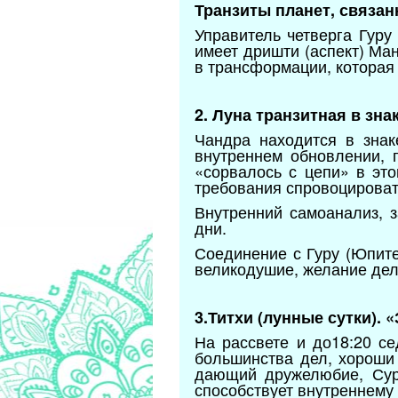
Транзиты планет, связан
Управитель четверга Гуру
имеет дришти (аспект) Ма
в трансформации, которая
2. Луна транзитная в зн
Чандра находится в знак
внутреннем обновлении, 
«сорвалось с цепи» в эт
требования спровоцирова
Внутренний самоанализ, 
дни.
Соединение с Гуру (Юпите
великодушие, желание дел
3.Титхи (лунные сутки). 
На рассвете и до18:20 с
большинства дел, хороши
дающий дружелюбие, Сурь
способствует внутреннем