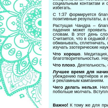
социальным контактам и 
избегать.
С 1:37 формируется благ
позитивные результаты, а
Растущая Чандра – благ
падения может проявить 
словам. В этот день сло
Считается, что в седьмой
обманывать, сплетничать, 
изучать эзотерические нау
. Медитация
Что хорошо
благотворительностью. На
. Деятельность
Что плохо
Лучшее время для начин
убеждению партнёров и и
и рекламным кампаниям.
. Не
Чего делать нельзя
побольше молчать. Вступл
К тому же для при
Важно!