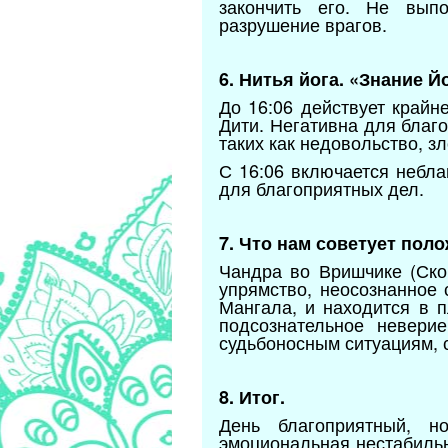
закончить его. Не вып
разрушение врагов.
6. Нитья йога. «Знание Й
До 16:06 действует крайн
Дити. Негативна для благ
таких как недовольство, з
С 16:06 включается небл
для благоприятных дел.
7. Что нам советует пол
Чандра во Вришчике (Ско
упрямство, неосознанное
Мангала, и находится в 
подсознательное невери
судьбоносным ситуациям, с
8. Итог.
День благоприятный, н
эмоциональная нестабильн