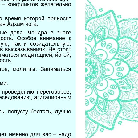
 – конфликтов желательно
о время которой приносит
ая Адхам йога.
вые дела. Чандра в знаке
ность. Особое внимание к
ую, так и созидательную.
в высказываниях. Не стоит
иматься медитацией, йогой,
ость.
тов, молитвы. Заниматься
ями.
х проведению переговоров,
беседованию, агитационным
ть, попусту болтать, лучше
дет именно для вас – надо