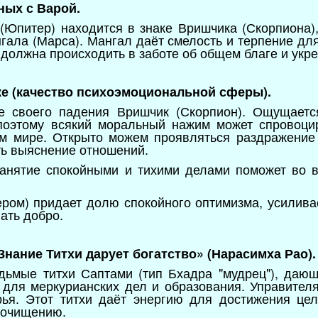
ных с Варой.
 (Юпитер) находится в знаке Вришчика (Скорпиона)
нгала (Марса). Мангал даёт смелость и терпение дл
 должна происходить в заботе об общем благе и укр
аке (качество психоэмоциональной сферы).
е своего падения Вришчик (Скорпион). Ощущаетс
поэтому всякий моральный нажим может спровоци
ом мире. Открыто можем проявляться раздражение 
ть выяснение отношений.
занятие спокойными и тихими делами поможет во в
ром) придает долю спокойного оптимизма, усилива
ать добро.
«Знание Титхи дарует богатство» (Нарасимха Рао)
едьмые титхи Саптами (тип Бхадра "мудрец"), даю
 для меркурианских дел и образования. Управител
я. Этот титхи даёт энергию для достижения цел
у очищению.