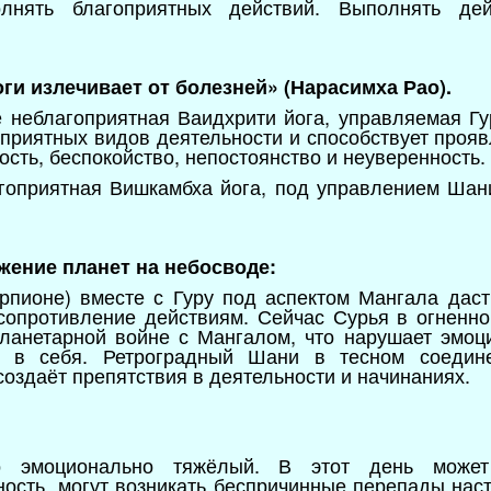
олнять благоприятных действий. Выполнять де
оги излечивает от болезней» (Нарасимха Рао).
е неблагоприятная Ваидхрити йога, управляемая Гу
оприятных видов деятельности и способствует прояв
лость, беспокойство, непостоянство и неуверенность.
агоприятная Вишкамбха йога, под управлением Шан
ожение планет на небосводе:
рпионе) вместе с Гуру под аспектом Мангала даст
 сопротивление действиям. Сейчас Сурья в огненн
планетарной войне с Мангалом, что нарушает эмоц
е в себя. Ретроградный Шани в тесном соедине
оздаёт препятствия в деятельности и начинаниях.
о эмоционально тяжёлый. В этот день может
ость, могут возникать беспричинные перепады наст