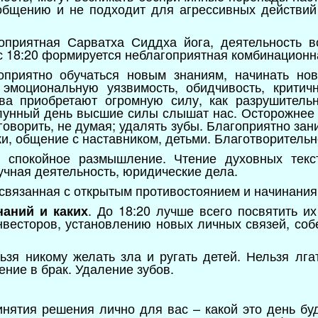
общению и не подходит для агрессивных действий
оприятная Сарватха Сиддха йога, деятельность в
 с 18:20 формируется неблагоприятная комбинационн
оприятно обучаться новым знаниям, начинать но
эмоциональную уязвимость, обидчивость, критич
ва приобретают огромную силу, как разрушительн
 лунный день высшие силы слышат нас. Осторожнее 
говорить, не думая; удалять зубы. Благоприятно зан
ки, общение с наставником, детьми. Благотворительн
, спокойное размышление. Чтение духовных текс
учная деятельность, юридические дела.
, связанная с открытым противостоянием и начинани
. До 18:20 лучше всего посвятить и
аний и каких
нвесторов, установлению новых личных связей, со
льзя никому желать зла и ругать детей. Нельзя лга
ение в брак. Удаление зубов.
нятия решения лично для вас – какой это день бу