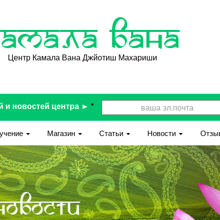
Камала Вана
Центр Камала Вана Джйотиш Махариши
й и новостей центра ►
*
учение
Магазин
Статьи
Новости
Отзы